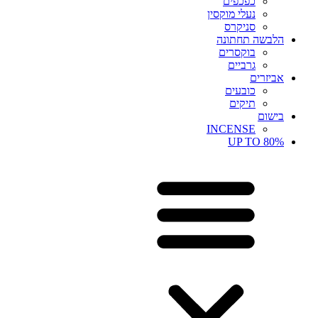
כפכפים
נעלי מוקסין
סניקרס
הלבשה תחתונה
בוקסרים
גרביים
אביזרים
כובעים
תיקים
בישום
INCENSE
UP TO 80%