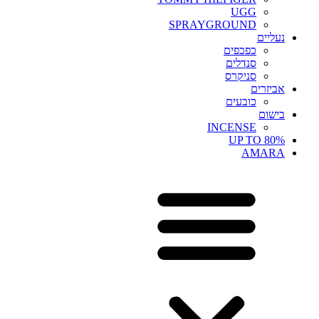
UGG
SPRAYGROUND
נעליים
כפכפים
סנדלים
סניקרס
אביזרים
כובעים
בישום
INCENSE
UP TO 80%
AMARA