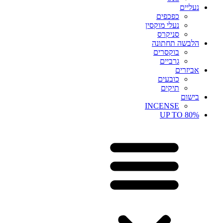
נעליים
כפכפים
נעלי מוקסין
סניקרס
הלבשה תחתונה
בוקסרים
גרביים
אביזרים
כובעים
תיקים
בישום
INCENSE
UP TO 80%