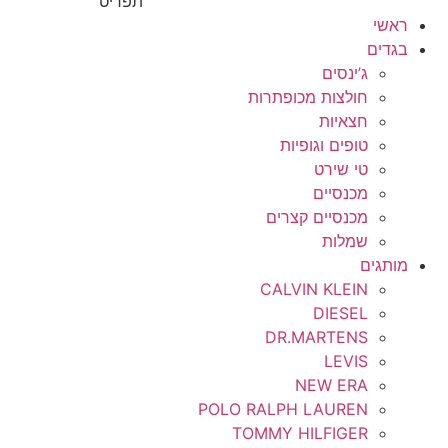
תפריט
6
ראשי
קטנטנים
בגדים
6-7
ג’ינסים
אוברולים
6.5
חולצות מכופתרות
חצאיות
מכנסיים
6m-9m
טופים וגופיות
סטים
טי שירט
6x
מכנסיים
בנים
מכנסיים קצרים
7
שמלות
מכנסיים ארוכים
7.5
מותגים
CALVIN KLEIN
8
DIESEL
DR.MARTENS
8-10
LEVIS
NEW ERA
8-20y
POLO RALPH LAUREN
8.5
TOMMY HILFIGER