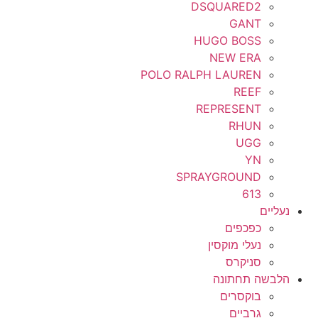
DSQUARED2
אביזרים
4.5
GANT
כובעים
HUGO BOSS
40
NEW ERA
תיקים
POLO RALPH LAUREN
40.5
REEF
בגדים
41
REPRESENT
RHUN
מעילים
41.5
UGG
ז'קטים
YN
42
SPRAYGROUND
סווטשרטים
613
42.5
נעליים
סריגים
43
כפכפים
נעלי מוקסין
חולצות מכופתרות
43.5
סניקרס
ג'ינסים
הלבשה תחתונה
44
בוקסרים
חצאיות
גרביים
44.5