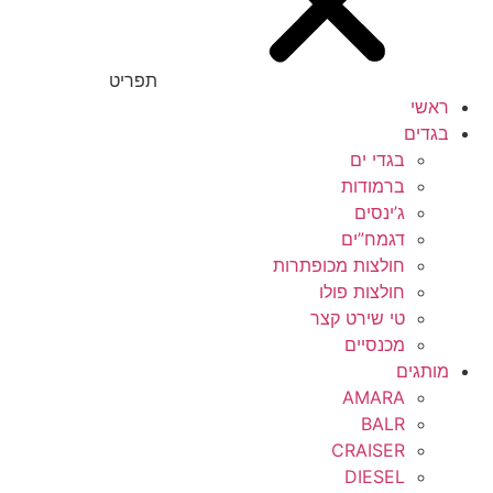
37.5
מכנסיים
378
תפריט
מעילים
38
ראשי
בגדים
סריגים
38.5
בגדי ים
קפוצ'ונים ופוטרים
ברמודות
39
ג’ינסים
הלבשה תחתונה
דגמח”ים
39.5
חולצות מכופתרות
בוקסרים
390
חולצות פולו
טי שירט קצר
נעליים
3m-6m
מכנסיים
כפכפים
מותגים
3t
AMARA
סניקרס
BALR
4
CRAISER
Women
4-7y
DIESEL