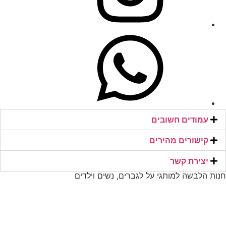
תיקים
29
תיקים
290
בגדים
2t
בגד ים אישה
2XL
הפרשים
2y
נעליים
3
עמודים חשובים
כפכפים גבר
3-4y
קישורים מהירים​
סניקרס אישה
יצירת קשר​
3.5
תיקי גב
חנות הלבשה למותגי על לגברים, נשים וילדים
30
כללי
300
Men
31