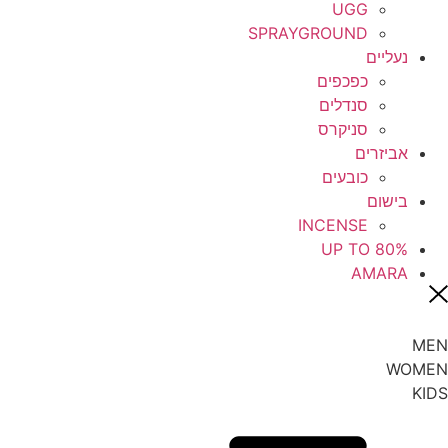
UGG
9
SPRAYGROUND
נעליים
9.5
כפכפים
סנדלים
9m-12m
סניקרס
nb
אביזרים
כובעים
os
בישום
INCENSE
oz
UP TO 80%
AMARA
uni
XXS
MEN
ONE SIZE
WOMEN
KIDS
XS
S