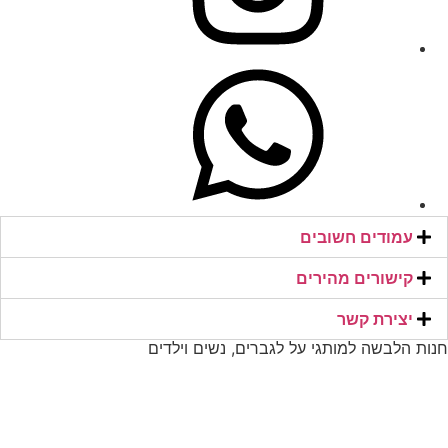
תיקים
29
תיקים
290
בגדים
2t
בגד ים אישה
2XL
הפרשים
2y
נעליים
3
עמודים חשובים
כפכפים גבר
3-4y
קישורים מהירים​
סניקרס אישה
יצירת קשר​
3.5
תיקי גב
חנות הלבשה למותגי על לגברים, נשים וילדים
30
כללי
300
Men
31