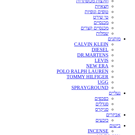
חולצות מכופתרות
חצאיות
טופים וגופיות
טי שירט
מכנסיים
מכנסיים קצרים
שמלות
מותגים
CALVIN KLEIN
DIESEL
DR.MARTENS
LEVIS
NEW ERA
POLO RALPH LAUREN
TOMMY HILFIGER
UGG
SPRAYGROUND
נעליים
כפכפים
סנדלים
סניקרס
אביזרים
כובעים
בישום
INCENSE