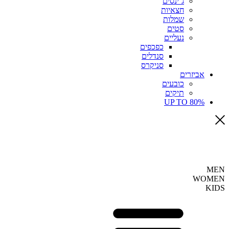
ג’ינסים
חצאיות
שמלות
סטים
נעליים
כפכפים
סנדלים
סניקרס
אביזרים
כובעים
תיקים
UP TO 80%
MEN
WOMEN
KIDS