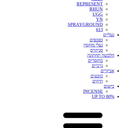
REPRESENT
RHUN
UGG
YN
SPRAYGROUND
613
נעליים
כפכפים
נעלי מוקסין
סניקרס
הלבשה תחתונה
בוקסרים
גרביים
אביזרים
כובעים
תיקים
בישום
INCENSE
UP TO 80%