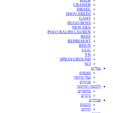
BALR
CRAISER
DIESEL
DSQUARED2
GANT
HUGO BOSS
NEW ERA
POLO RALPH LAUREN
REEF
REPRESENT
RHUN
UGG
YN
SPRAYGROUND
613
נעליים
כפכפים
נעלי מוקסין
סניקרס
הלבשה תחתונה
בוקסרים
גרביים
אביזרים
כובעים
תיקים