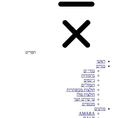
תפריט
ראשי
בגדים
בגדי ים
ברמודות
ג’ינסים
דגמח”ים
חולצות מכופתרות
חולצות פולו
טי שירט קצר
מכנסיים
מותגים
AMARA