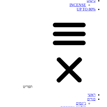
בישום
INCENSE
UP TO 80%
תפריט
ראשי
בגדים
ג’ינסים