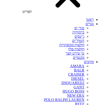
תפריט
ראשי
בגדים
בגדי ים
ברמודות
ג’ינסים
דגמח”ים
חולצות מכופתרות
חולצות פולו
טי שירט קצר
מכנסיים
מותגים
AMARA
BALR
CRAISER
DIESEL
DSQUARED2
GANT
HUGO BOSS
NEW ERA
POLO RALPH LAUREN
REEF