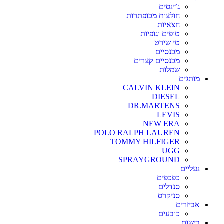
ג’ינסים
חולצות מכופתרות
חצאיות
טופים וגופיות
טי שירט
מכנסיים
מכנסיים קצרים
שמלות
מותגים
CALVIN KLEIN
DIESEL
DR.MARTENS
LEVIS
NEW ERA
POLO RALPH LAUREN
TOMMY HILFIGER
UGG
SPRAYGROUND
נעליים
כפכפים
סנדלים
סניקרס
אביזרים
כובעים
בישום