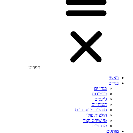
תפריט
ראשי
בגדים
בגדי ים
ברמודות
ג’ינסים
דגמח”ים
חולצות מכופתרות
חולצות פולו
טי שירט קצר
מכנסיים
מותגים