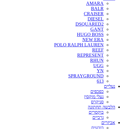
AMARA
BALR
CRAISER
DIESEL
DSQUARED2
GANT
HUGO BOSS
NEW ERA
POLO RALPH LAUREN
REEF
REPRESENT
RHUN
UGG
YN
SPRAYGROUND
613
נעליים
כפכפים
נעלי מוקסין
סניקרס
הלבשה תחתונה
בוקסרים
גרביים
אביזרים
כובעים