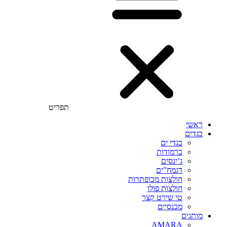
תפריט
ראשי
בגדים
בגדי ים
ברמודות
ג’ינסים
דגמח”ים
חולצות מכופתרות
חולצות פולו
טי שירט קצר
מכנסיים
מותגים
AMARA