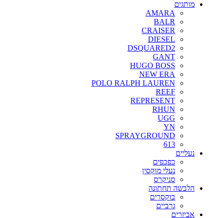
מותגים
AMARA
BALR
CRAISER
DIESEL
DSQUARED2
GANT
HUGO BOSS
NEW ERA
POLO RALPH LAUREN
REEF
REPRESENT
RHUN
UGG
YN
SPRAYGROUND
613
נעליים
כפכפים
נעלי מוקסין
סניקרס
הלבשה תחתונה
בוקסרים
גרביים
אביזרים