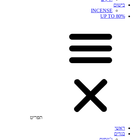
בישום
INCENSE
UP TO 80%
תפריט
ראשי
בגדים
ג’ינסים