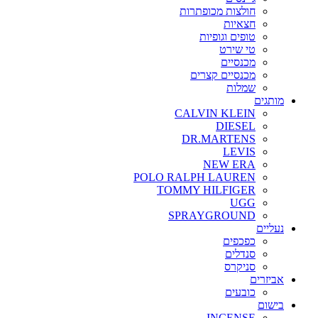
חולצות מכופתרות
חצאיות
טופים וגופיות
טי שירט
מכנסיים
מכנסיים קצרים
שמלות
מותגים
CALVIN KLEIN
DIESEL
DR.MARTENS
LEVIS
NEW ERA
POLO RALPH LAUREN
TOMMY HILFIGER
UGG
SPRAYGROUND
נעליים
כפכפים
סנדלים
סניקרס
אביזרים
כובעים
בישום
INCENSE