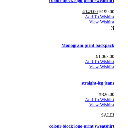
colour-block logo-print sweatshirt
₪
149.00
₪
199.00
Add To Wishlist
View Wishlist
3
Monogram-print backpack
₪
1,063.00
Add To Wishlist
View Wishlist
straight-leg jeans
₪
326.00
Add To Wishlist
View Wishlist
!SALE
colour-block logo-print sweatshirt