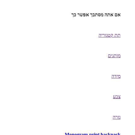
אם אתה מסתבך אפשר כך
תת קטגוריה
מותגים
מידה
צבע
גזרה
Monogram-print backpack