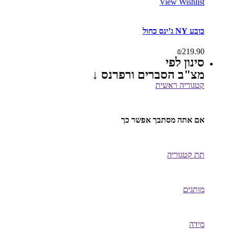
View Wishlist
כובע NY ג’ינס כחול
₪
219.90
סינון לפי
מצ"ב הסברים ורפרנס ↓
קטגוריה ראשית
אם אתה מסתבך אפשר כך
תת קטגוריה
מותגים
מידה