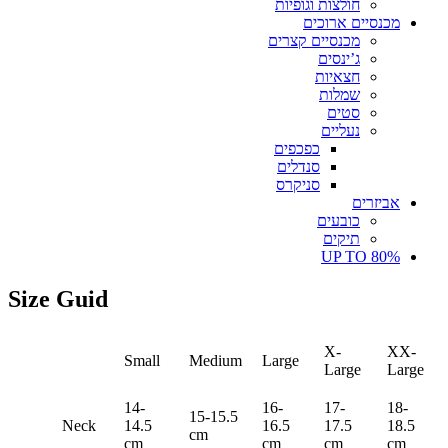
חולצות וגופיות
מכנסיים ארוכים
מכנסיים קצרים
ג’ינסים
חצאיות
שמלות
סטים
נעליים
כפכפים
סנדלים
סניקרס
אביזרים
כובעים
תיקים
UP TO 80%
Size Guid
X-
XX-
Small
Medium
Large
Large
Large
14-
16-
17-
18-
15-15.5
Neck
14.5
16.5
17.5
18.5
cm
cm
cm
cm
cm