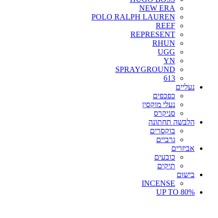
NEW ERA
POLO RALPH LAUREN
REEF
REPRESENT
RHUN
UGG
YN
SPRAYGROUND
613
נעליים
כפכפים
נעלי מוקסין
סניקרס
הלבשה תחתונה
בוקסרים
גרביים
אביזרים
כובעים
תיקים
בישום
INCENSE
UP TO 80%