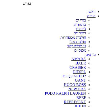
תפריט
ראשי
בגדים
בגדי ים
ברמודות
ג’ינסים
דגמח”ים
חולצות מכופתרות
חולצות פולו
טי שירט קצר
מכנסיים
מותגים
AMARA
BALR
CRAISER
DIESEL
DSQUARED2
GANT
HUGO BOSS
NEW ERA
POLO RALPH LAUREN
REEF
REPRESENT
RHUN