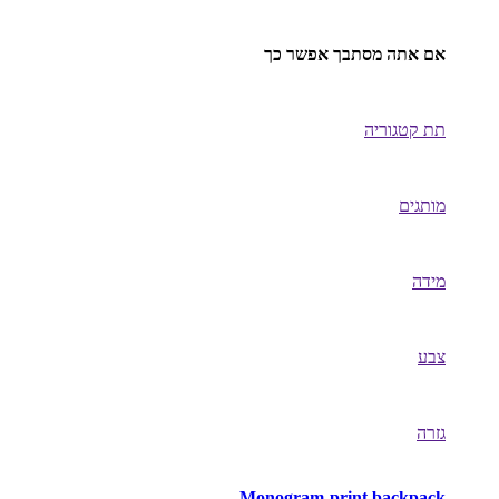
אם אתה מסתבך אפשר כך
תת קטגוריה
מותגים
מידה
צבע
גזרה
Monogram-print backpack