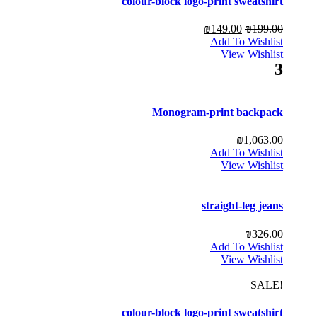
colour-block logo-print sweatshirt
₪
149.00
₪
199.00
Add To Wishlist
View Wishlist
3
Monogram-print backpack
₪
1,063.00
Add To Wishlist
View Wishlist
straight-leg jeans
₪
326.00
Add To Wishlist
View Wishlist
!SALE
colour-block logo-print sweatshirt