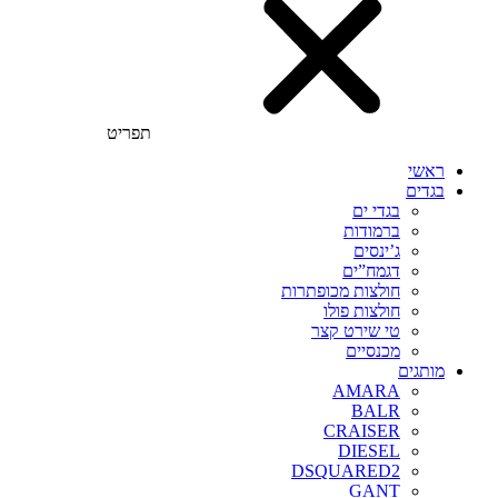
תפריט
ראשי
בגדים
בגדי ים
ברמודות
ג’ינסים
דגמח”ים
חולצות מכופתרות
חולצות פולו
טי שירט קצר
מכנסיים
מותגים
AMARA
BALR
CRAISER
DIESEL
DSQUARED2
GANT