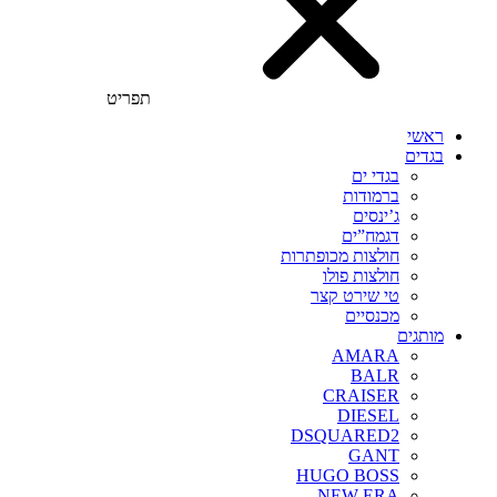
תפריט
ראשי
בגדים
בגדי ים
ברמודות
ג’ינסים
דגמח”ים
חולצות מכופתרות
חולצות פולו
טי שירט קצר
מכנסיים
מותגים
AMARA
BALR
CRAISER
DIESEL
DSQUARED2
GANT
HUGO BOSS
NEW ERA