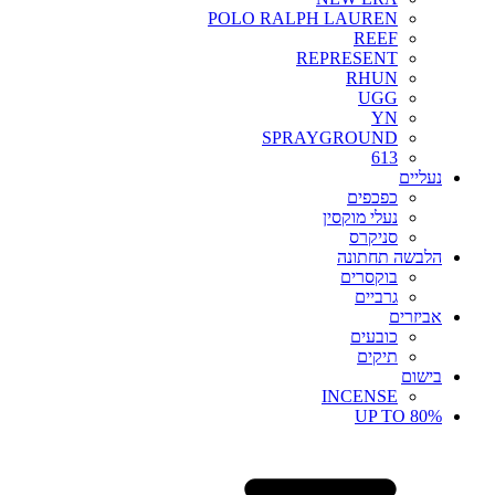
POLO RALPH LAUREN
REEF
REPRESENT
RHUN
UGG
YN
SPRAYGROUND
613
נעליים
כפכפים
נעלי מוקסין
סניקרס
הלבשה תחתונה
בוקסרים
גרביים
אביזרים
כובעים
תיקים
בישום
INCENSE
UP TO 80%