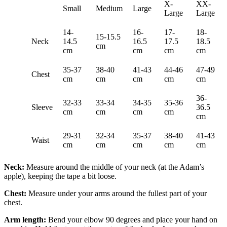
X-
XX-
Small
Medium
Large
Large
Large
14-
16-
17-
18-
15-15.5
Neck
14.5
16.5
17.5
18.5
cm
cm
cm
cm
cm
35-37
38-40
41-43
44-46
47-49
Chest
cm
cm
cm
cm
cm
36-
32-33
33-34
34-35
35-36
Sleeve
36.5
cm
cm
cm
cm
cm
29-31
32-34
35-37
38-40
41-43
Waist
cm
cm
cm
cm
cm
Neck:
Measure around the middle of your neck (at the Adam’s
apple), keeping the tape a bit loose.
Chest:
Measure under your arms around the fullest part of your
chest.
Arm length:
Bend your elbow 90 degrees and place your hand on