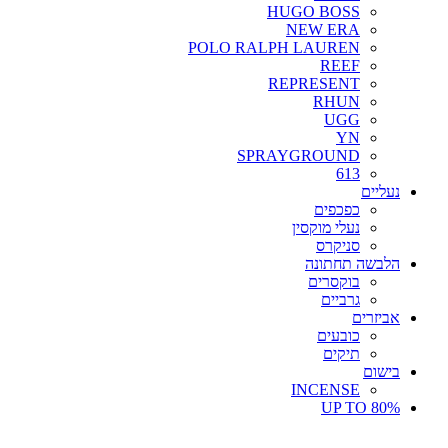
HUGO BOSS
NEW ERA
POLO RALPH LAUREN
REEF
REPRESENT
RHUN
UGG
YN
SPRAYGROUND
613
נעליים
כפכפים
נעלי מוקסין
סניקרס
הלבשה תחתונה
בוקסרים
גרביים
אביזרים
כובעים
תיקים
בישום
INCENSE
UP TO 80%