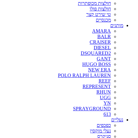
חולצות מכופתרות
חולצות פולו
טי שירט קצר
מכנסיים
מותגים
AMARA
BALR
CRAISER
DIESEL
DSQUARED2
GANT
HUGO BOSS
NEW ERA
POLO RALPH LAUREN
REEF
REPRESENT
RHUN
UGG
YN
SPRAYGROUND
613
נעליים
כפכפים
נעלי מוקסין
סניקרס