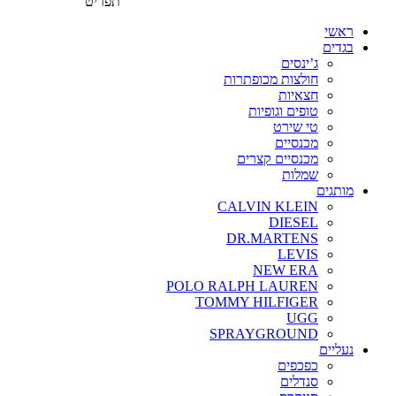
תפריט
ראשי
בגדים
ג’ינסים
חולצות מכופתרות
חצאיות
טופים וגופיות
טי שירט
מכנסיים
מכנסיים קצרים
שמלות
מותגים
CALVIN KLEIN
DIESEL
DR.MARTENS
LEVIS
NEW ERA
POLO RALPH LAUREN
TOMMY HILFIGER
UGG
SPRAYGROUND
נעליים
כפכפים
סנדלים