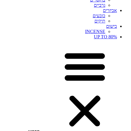
גרביים
אביזרים
כובעים
תיקים
בישום
INCENSE
UP TO 80%