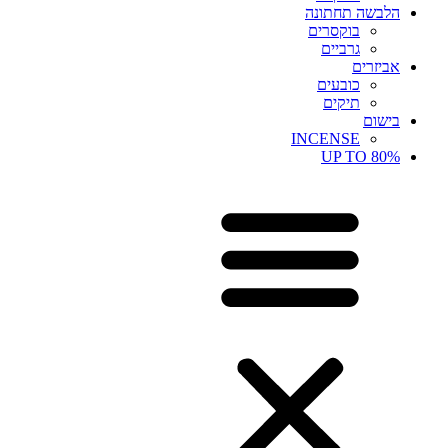
הלבשה תחתונה
בוקסרים
גרביים
אביזרים
כובעים
תיקים
בישום
INCENSE
UP TO 80%