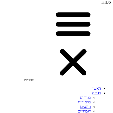
KIDS
תפריט
ראשי
בגדים
בגדי ים
ברמודות
ג’ינסים
דגמח”ים