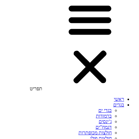
תפריט
ראשי
בגדים
בגדי ים
ברמודות
ג’ינסים
דגמח”ים
חולצות מכופתרות
חולצות פולו