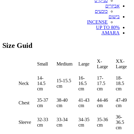
סניקרס
אביזרים
כובעים
בישום
INCENSE
UP TO 80%
AMARA
Size Guid
X-
XX-
Small
Medium
Large
Large
Large
14-
16-
17-
18-
15-15.5
Neck
14.5
16.5
17.5
18.5
cm
cm
cm
cm
cm
35-37
38-40
41-43
44-46
47-49
Chest
cm
cm
cm
cm
cm
36-
32-33
33-34
34-35
35-36
Sleeve
36.5
cm
cm
cm
cm
cm