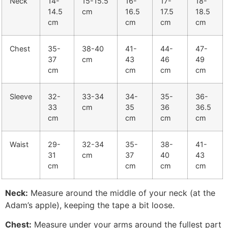
Neck
14-
15-15.5
16-
17-
18-
14.5
cm
16.5
17.5
18.5
cm
cm
cm
cm
Chest
35-
38-40
41-
44-
47-
37
cm
43
46
49
cm
cm
cm
cm
Sleeve
32-
33-34
34-
35-
36-
33
cm
35
36
36.5
cm
cm
cm
cm
Waist
29-
32-34
35-
38-
41-
31
cm
37
40
43
cm
cm
cm
cm
Neck:
Measure around the middle of your neck (at the
Adam’s apple), keeping the tape a bit loose.
Chest:
Measure under your arms around the fullest part