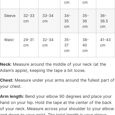
cm
cm
Sleeve
32-33
33-34
34-
35-
36-
cm
cm
35
36
36.5
cm
cm
cm
Waist
29-31
32-34
35-
38-
41-43
cm
cm
37
40
cm
cm
cm
Neck:
Measure around the middle of your neck (at the
Adam’s apple), keeping the tape a bit loose.
Chest:
Measure under your arms around the fullest part of
your chest.
Arm length:
Bend your elbow 90 degrees and place your
hand on your hip. Hold the tape at the center of the back
of your neck. Measure across your shoulder to your elbow
and down to your wrist. The total length is your sleeve