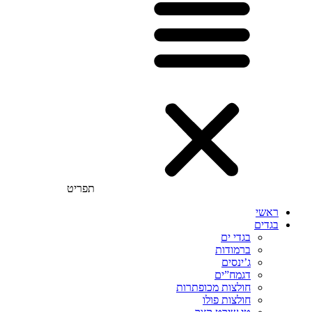
תפריט
ראשי
בגדים
בגדי ים
ברמודות
ג’ינסים
דגמח”ים
חולצות מכופתרות
חולצות פולו