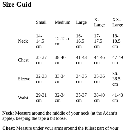
Size Guid
X-
XX-
Small
Medium
Large
Large
Large
14-
16-
17-
18-
15-15.5
Neck
14.5
16.5
17.5
18.5
cm
cm
cm
cm
cm
35-37
38-40
41-43
44-46
47-49
Chest
cm
cm
cm
cm
cm
36-
32-33
33-34
34-35
35-36
Sleeve
36.5
cm
cm
cm
cm
cm
29-31
32-34
35-37
38-40
41-43
Waist
cm
cm
cm
cm
cm
Neck:
Measure around the middle of your neck (at the Adam’s
apple), keeping the tape a bit loose.
Chest:
Measure under your arms around the fullest part of your