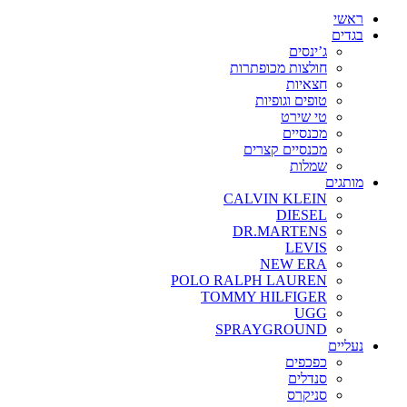
ראשי
בגדים
ג’ינסים
חולצות מכופתרות
חצאיות
טופים וגופיות
טי שירט
מכנסיים
מכנסיים קצרים
שמלות
מותגים
CALVIN KLEIN
DIESEL
DR.MARTENS
LEVIS
NEW ERA
POLO RALPH LAUREN
TOMMY HILFIGER
UGG
SPRAYGROUND
נעליים
כפכפים
סנדלים
סניקרס