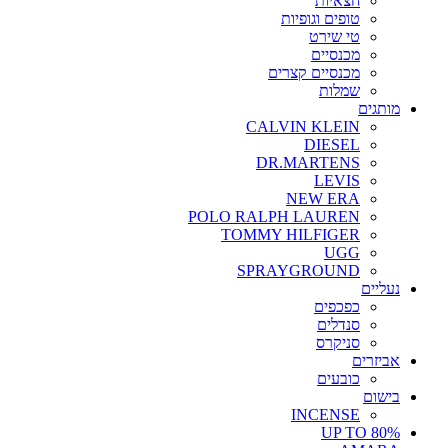
חצאיות
טופים וגופיות
טי שירט
מכנסיים
מכנסיים קצרים
שמלות
מותגים
CALVIN KLEIN
DIESEL
DR.MARTENS
LEVIS
NEW ERA
POLO RALPH LAUREN
TOMMY HILFIGER
UGG
SPRAYGROUND
נעליים
כפכפים
סנדלים
סניקרס
אביזרים
כובעים
בישום
INCENSE
UP TO 80%