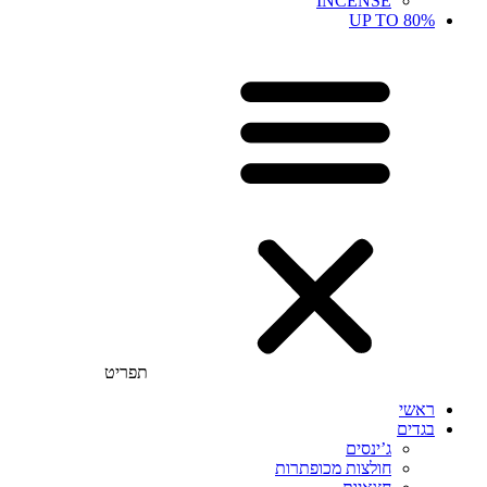
INCENSE
UP TO 80%
תפריט
ראשי
בגדים
ג’ינסים
חולצות מכופתרות