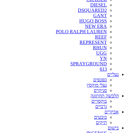
DIESEL
DSQUARED2
GANT
HUGO BOSS
NEW ERA
POLO RALPH LAUREN
REEF
REPRESENT
RHUN
UGG
YN
SPRAYGROUND
613
נעליים
כפכפים
נעלי מוקסין
סניקרס
הלבשה תחתונה
בוקסרים
גרביים
אביזרים
כובעים
תיקים
בישום