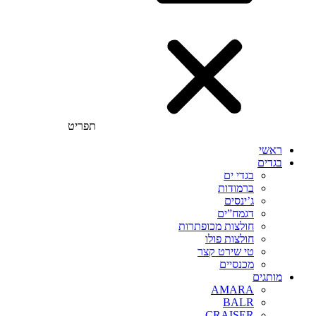
תפריט
ראשי
בגדים
בגדי ים
ברמודות
ג’ינסים
דגמח”ים
חולצות מכופתרות
חולצות פולו
טי שירט קצר
מכנסיים
מותגים
AMARA
BALR
CRAISER