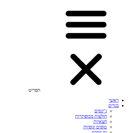
תפריט
ראשי
בגדים
ג’ינסים
חולצות מכופתרות
חצאיות
טופים וגופיות
טי שירט