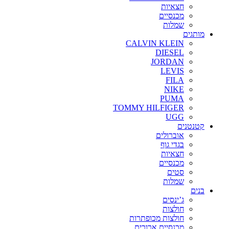
חצאיות
מכנסיים
שמלות
מותגים
CALVIN KLEIN
DIESEL
JORDAN
LEVIS
FILA
NIKE
PUMA
TOMMY HILFIGER
UGG
קטנטנים
אוברולים
בגדי גוף
חצאיות
מכנסיים
סטים
שמלות
בנים
ג’ינסים
חולצות
חולצות מכופתרות
מכנסיים ארוכים