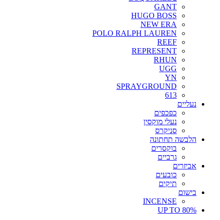
GANT
HUGO BOSS
NEW ERA
POLO RALPH LAUREN
REEF
REPRESENT
RHUN
UGG
YN
SPRAYGROUND
613
נעליים
כפכפים
נעלי מוקסין
סניקרס
הלבשה תחתונה
בוקסרים
גרביים
אביזרים
כובעים
תיקים
בישום
INCENSE
UP TO 80%