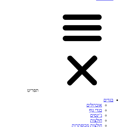
תפריט
בגדים
אוברולים
בגדי גוף
ג’ינסים
חולצות
חולצות מכופתרות