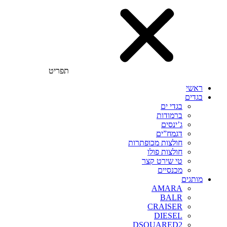
תפריט
ראשי
בגדים
בגדי ים
ברמודות
ג’ינסים
דגמח”ים
חולצות מכופתרות
חולצות פולו
טי שירט קצר
מכנסיים
מותגים
AMARA
BALR
CRAISER
DIESEL
DSQUARED2