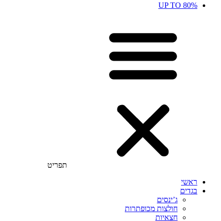
UP TO 80%
תפריט
ראשי
בגדים
ג’ינסים
חולצות מכופתרות
חצאיות