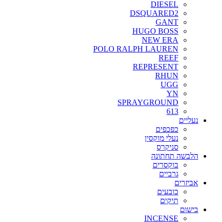
DIESEL
DSQUARED2
GANT
HUGO BOSS
NEW ERA
POLO RALPH LAUREN
REEF
REPRESENT
RHUN
UGG
YN
SPRAYGROUND
613
נעליים
כפכפים
נעלי מוקסין
סניקרס
הלבשה תחתונה
בוקסרים
גרביים
אביזרים
כובעים
תיקים
בישום
INCENSE