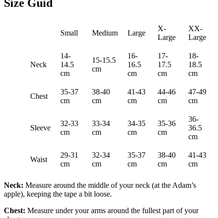
Size Guid
X-
XX-
Small
Medium
Large
Large
Large
14-
16-
17-
18-
15-15.5
Neck
14.5
16.5
17.5
18.5
cm
cm
cm
cm
cm
35-37
38-40
41-43
44-46
47-49
Chest
cm
cm
cm
cm
cm
36-
32-33
33-34
34-35
35-36
Sleeve
36.5
cm
cm
cm
cm
cm
29-31
32-34
35-37
38-40
41-43
Waist
cm
cm
cm
cm
cm
Neck:
Measure around the middle of your neck (at the Adam’s
apple), keeping the tape a bit loose.
Chest:
Measure under your arms around the fullest part of your