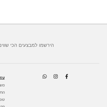
הירשמו למבצעים הכי שווים
עמו
משל
החל
טופ
תקנו