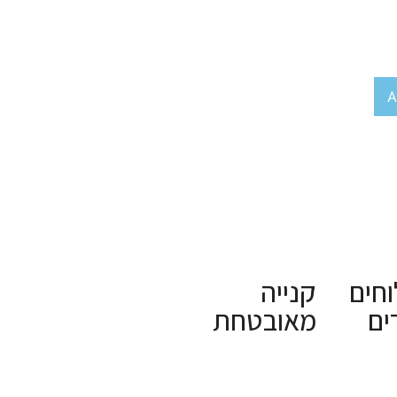
A
חים
קנייה
ים
מאובטחת