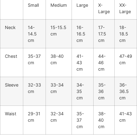
Small
Medium
Large
X-
XX-
Large
Large
Neck
14-
15-15.5
16-
17-
18-
14.5
cm
16.5
17.5
18.5
cm
cm
cm
cm
Chest
35-37
38-40
41-
44-
47-49
cm
cm
43
46
cm
cm
cm
Sleeve
32-33
33-34
34-
35-
36-
cm
cm
35
36
36.5
cm
cm
cm
Waist
29-31
32-34
35-
38-
41-43
cm
cm
37
40
cm
cm
cm