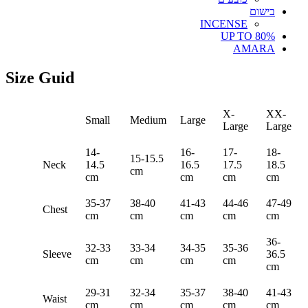
בישום
INCENSE
UP TO 80%
AMARA
Size Guid
X-
XX-
Small
Medium
Large
Large
Large
14-
16-
17-
18-
15-15.5
Neck
14.5
16.5
17.5
18.5
cm
cm
cm
cm
cm
35-37
38-40
41-43
44-46
47-49
Chest
cm
cm
cm
cm
cm
36-
32-33
33-34
34-35
35-36
Sleeve
36.5
cm
cm
cm
cm
cm
29-31
32-34
35-37
38-40
41-43
Waist
cm
cm
cm
cm
cm