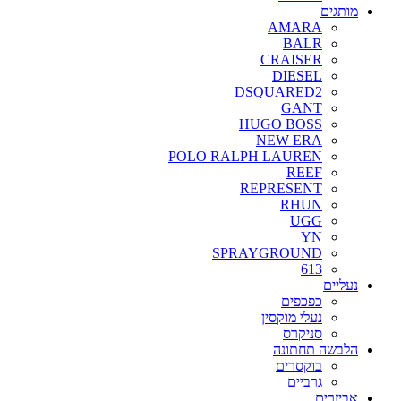
מותגים
AMARA
BALR
CRAISER
DIESEL
DSQUARED2
GANT
HUGO BOSS
NEW ERA
POLO RALPH LAUREN
REEF
REPRESENT
RHUN
UGG
YN
SPRAYGROUND
613
נעליים
כפכפים
נעלי מוקסין
סניקרס
הלבשה תחתונה
בוקסרים
גרביים
אביזרים