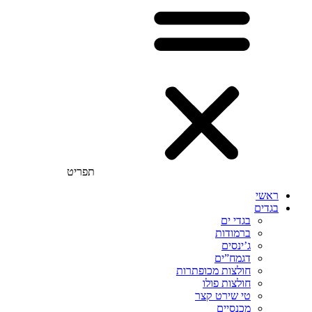
תפריט
ראשי
בגדים
בגדי ים
ברמודות
ג’ינסים
דגמח”ים
חולצות מכופתרות
חולצות פולו
טי שירט קצר
מכנסיים