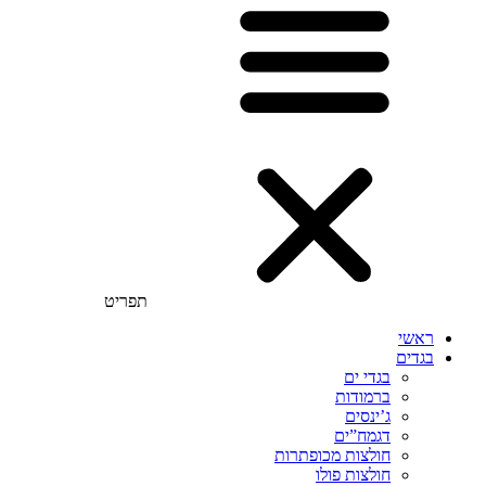
תפריט
ראשי
בגדים
בגדי ים
ברמודות
ג’ינסים
דגמח”ים
חולצות מכופתרות
חולצות פולו