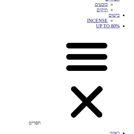
כובעים
תיקים
בישום
INCENSE
UP TO 80%
תפריט
ראשי