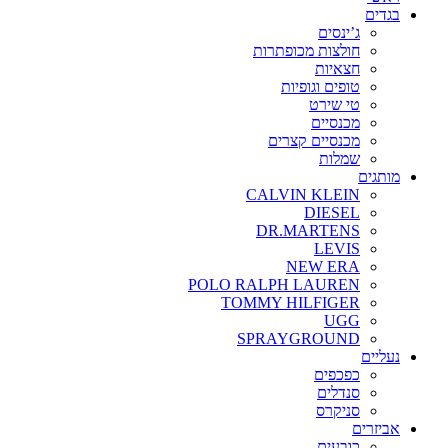
בגדים
ג’ינסים
חולצות מכופתרות
חצאיות
טופים וגופיות
טי שירט
מכנסיים
מכנסיים קצרים
שמלות
מותגים
CALVIN KLEIN
DIESEL
DR.MARTENS
LEVIS
NEW ERA
POLO RALPH LAUREN
TOMMY HILFIGER
UGG
SPRAYGROUND
נעליים
כפכפים
סנדלים
סניקרס
אביזרים
כובעים