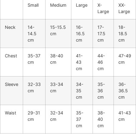
Small
Medium
Large
X-
XX-
Large
Large
Neck
14-
15-15.5
16-
17-
18-
14.5
cm
16.5
17.5
18.5
cm
cm
cm
cm
Chest
35-37
38-40
41-
44-
47-49
cm
cm
43
46
cm
cm
cm
Sleeve
32-33
33-34
34-
35-
36-
cm
cm
35
36
36.5
cm
cm
cm
Waist
29-31
32-34
35-
38-
41-43
cm
cm
37
40
cm
cm
cm