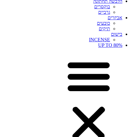
הלבשה תחתונה
בוקסרים
גרביים
אביזרים
כובעים
תיקים
בישום
INCENSE
UP TO 80%