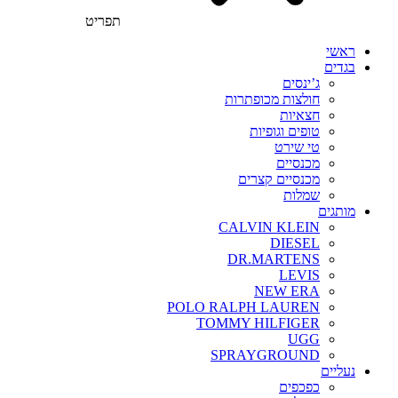
תפריט
ראשי
בגדים
ג’ינסים
חולצות מכופתרות
חצאיות
טופים וגופיות
טי שירט
מכנסיים
מכנסיים קצרים
שמלות
מותגים
CALVIN KLEIN
DIESEL
DR.MARTENS
LEVIS
NEW ERA
POLO RALPH LAUREN
TOMMY HILFIGER
UGG
SPRAYGROUND
נעליים
כפכפים