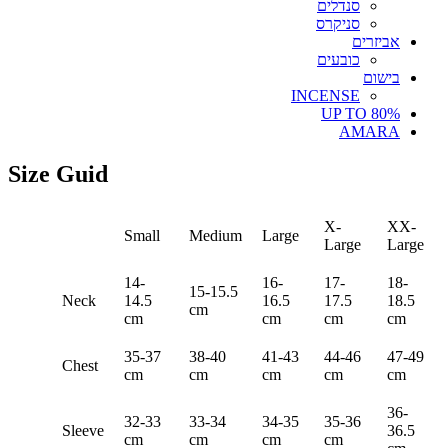
סנדלים
סניקרס
אביזרים
כובעים
בישום
INCENSE
UP TO 80%
AMARA
Size Guid
X-
XX-
Small
Medium
Large
Large
Large
14-
16-
17-
18-
15-15.5
Neck
14.5
16.5
17.5
18.5
cm
cm
cm
cm
cm
35-37
38-40
41-43
44-46
47-49
Chest
cm
cm
cm
cm
cm
36-
32-33
33-34
34-35
35-36
Sleeve
36.5
cm
cm
cm
cm