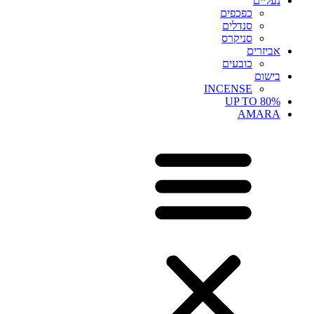
נעליים
כפכפים
סנדלים
סניקרס
אביזרים
כובעים
בישום
INCENSE
UP TO 80%
AMARA