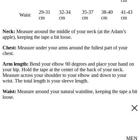
cm
29-31
32-34
35-37
38-40
41-43
Waist
cm
cm
cm
cm
cm
Neck:
Measure around the middle of your neck (at the Adam’s
apple), keeping the tape a bit loose.
Chest:
Measure under your arms around the fullest part of your
chest.
Arm length:
Bend your elbow 90 degrees and place your hand on
your hip. Hold the tape at the center of the back of your neck.
Measure across your shoulder to your elbow and down to your
wrist. The total length is your sleeve length.
Waist:
Measure around your natural waistline, keeping the tape a bit
loose.
MEN