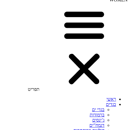
תפריט
ראשי
בגדים
בגדי ים
ברמודות
ג’ינסים
דגמח”ים