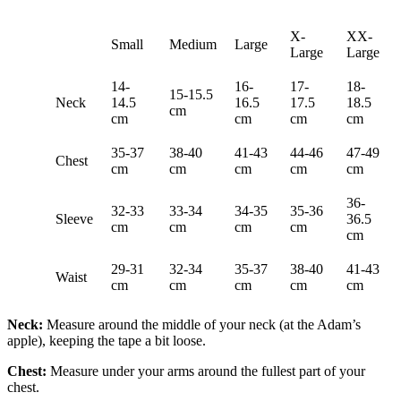
X-
XX-
Small
Medium
Large
Large
Large
14-
16-
17-
18-
15-15.5
Neck
14.5
16.5
17.5
18.5
cm
cm
cm
cm
cm
35-37
38-40
41-43
44-46
47-49
Chest
cm
cm
cm
cm
cm
36-
32-33
33-34
34-35
35-36
Sleeve
36.5
cm
cm
cm
cm
cm
29-31
32-34
35-37
38-40
41-43
Waist
cm
cm
cm
cm
cm
Neck:
Measure around the middle of your neck (at the Adam’s
apple), keeping the tape a bit loose.
Chest:
Measure under your arms around the fullest part of your
chest.