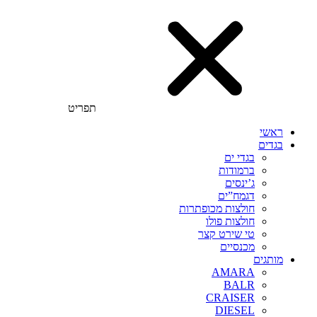
תפריט
ראשי
בגדים
בגדי ים
ברמודות
ג’ינסים
דגמח”ים
חולצות מכופתרות
חולצות פולו
טי שירט קצר
מכנסיים
מותגים
AMARA
BALR
CRAISER
DIESEL