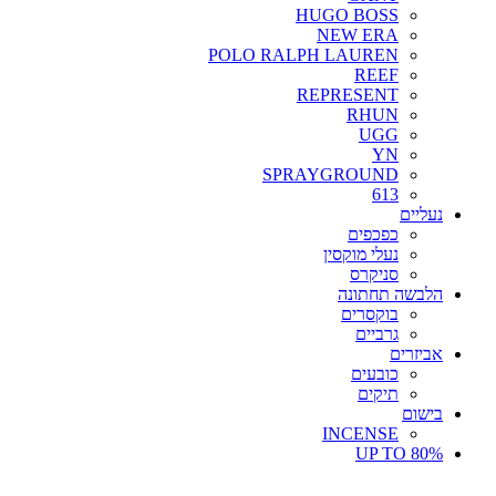
HUGO BOSS
NEW ERA
POLO RALPH LAUREN
REEF
REPRESENT
RHUN
UGG
YN
SPRAYGROUND
613
נעליים
כפכפים
נעלי מוקסין
סניקרס
הלבשה תחתונה
בוקסרים
גרביים
אביזרים
כובעים
תיקים
בישום
INCENSE
UP TO 80%