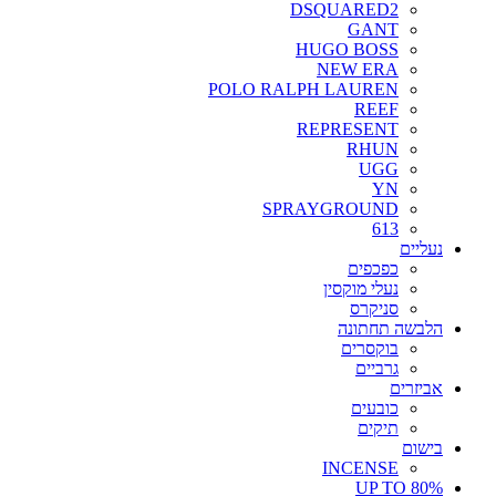
DSQUARED2
GANT
HUGO BOSS
NEW ERA
POLO RALPH LAUREN
REEF
REPRESENT
RHUN
UGG
YN
SPRAYGROUND
613
נעליים
כפכפים
נעלי מוקסין
סניקרס
הלבשה תחתונה
בוקסרים
גרביים
אביזרים
כובעים
תיקים
בישום
INCENSE
UP TO 80%