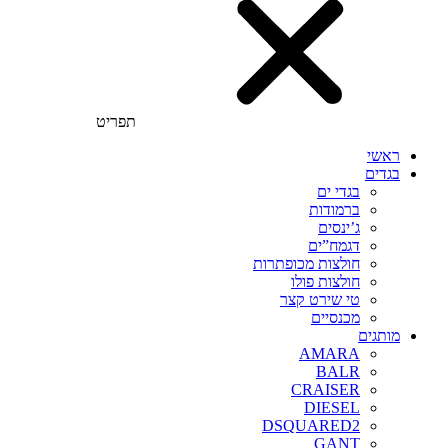
תפריט
ראשי
בגדים
בגדי ים
ברמודות
ג’ינסים
דגמח”ים
חולצות מכופתרות
חולצות פולו
טי שירט קצר
מכנסיים
מותגים
AMARA
BALR
CRAISER
DIESEL
DSQUARED2
GANT