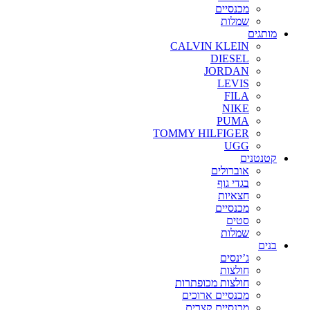
מכנסיים
שמלות
מותגים
CALVIN KLEIN
DIESEL
JORDAN
LEVIS
FILA
NIKE
PUMA
TOMMY HILFIGER
UGG
קטנטנים
אוברולים
בגדי גוף
חצאיות
מכנסיים
סטים
שמלות
בנים
ג’ינסים
חולצות
חולצות מכופתרות
מכנסיים ארוכים
מכנסיים קצרים