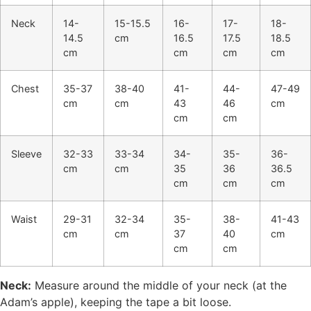
Neck
14-
15-15.5
16-
17-
18-
14.5
cm
16.5
17.5
18.5
cm
cm
cm
cm
Chest
35-37
38-40
41-
44-
47-49
cm
cm
43
46
cm
cm
cm
Sleeve
32-33
33-34
34-
35-
36-
cm
cm
35
36
36.5
cm
cm
cm
Waist
29-31
32-34
35-
38-
41-43
cm
cm
37
40
cm
cm
cm
Neck:
Measure around the middle of your neck (at the
Adam’s apple), keeping the tape a bit loose.