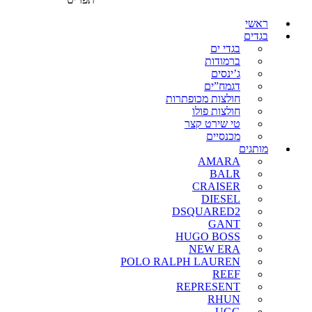
ראשי
בגדים
בגדי ים
ברמודות
ג’ינסים
דגמח”ים
חולצות מכופתרות
חולצות פולו
טי שירט קצר
מכנסיים
מותגים
AMARA
BALR
CRAISER
DIESEL
DSQUARED2
GANT
HUGO BOSS
NEW ERA
POLO RALPH LAUREN
REEF
REPRESENT
RHUN
UGG