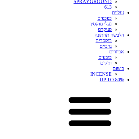
SPRAYGROUND
613
נעליים
כפכפים
נעלי מוקסין
סניקרס
הלבשה תחתונה
בוקסרים
גרביים
אביזרים
כובעים
תיקים
בישום
INCENSE
UP TO 80%