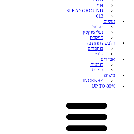
YN
SPRAYGROUND
613
נעליים
כפכפים
נעלי מוקסין
סניקרס
הלבשה תחתונה
בוקסרים
גרביים
אביזרים
כובעים
תיקים
בישום
INCENSE
UP TO 80%