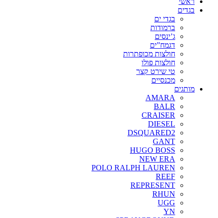
ראשי
בגדים
בגדי ים
ברמודות
ג’ינסים
דגמח”ים
חולצות מכופתרות
חולצות פולו
טי שירט קצר
מכנסיים
מותגים
AMARA
BALR
CRAISER
DIESEL
DSQUARED2
GANT
HUGO BOSS
NEW ERA
POLO RALPH LAUREN
REEF
REPRESENT
RHUN
UGG
YN