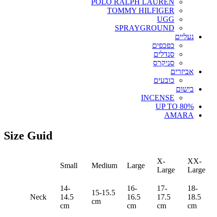
POLO RALPH LAUREN
TOMMY HILFIGER
UGG
SPRAYGROUND
נעליים
כפכפים
סנדלים
סניקרס
אביזרים
כובעים
בישום
INCENSE
UP TO 80%
AMARA
Size Guid
X-
XX-
Small
Medium
Large
Large
Large
14-
16-
17-
18-
15-15.5
Neck
14.5
16.5
17.5
18.5
cm
cm
cm
cm
cm