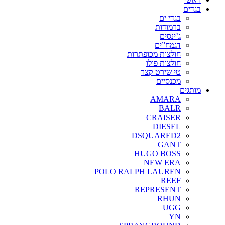
בגדים
בגדי ים
ברמודות
ג’ינסים
דגמח”ים
חולצות מכופתרות
חולצות פולו
טי שירט קצר
מכנסיים
מותגים
AMARA
BALR
CRAISER
DIESEL
DSQUARED2
GANT
HUGO BOSS
NEW ERA
POLO RALPH LAUREN
REEF
REPRESENT
RHUN
UGG
YN