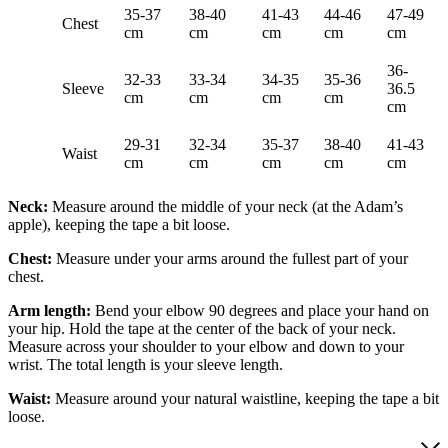
35-37
38-40
41-43
44-46
47-49
Chest
cm
cm
cm
cm
cm
36-
32-33
33-34
34-35
35-36
Sleeve
36.5
cm
cm
cm
cm
cm
29-31
32-34
35-37
38-40
41-43
Waist
cm
cm
cm
cm
cm
Neck:
Measure around the middle of your neck (at the Adam’s
apple), keeping the tape a bit loose.
Chest:
Measure under your arms around the fullest part of your
chest.
Arm length:
Bend your elbow 90 degrees and place your hand on
your hip. Hold the tape at the center of the back of your neck.
Measure across your shoulder to your elbow and down to your
wrist. The total length is your sleeve length.
Waist:
Measure around your natural waistline, keeping the tape a bit
loose.