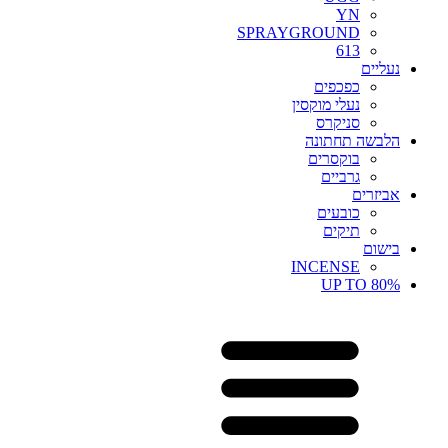
YN
SPRAYGROUND
613
נעליים
כפכפים
נעלי מוקסין
סניקרס
הלבשה תחתונה
בוקסרים
גרביים
אביזרים
כובעים
תיקים
בישום
INCENSE
UP TO 80%