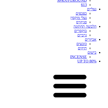
SPRAYGROUND
613
נעליים
כפכפים
נעלי מוקסין
סניקרס
הלבשה תחתונה
בוקסרים
גרביים
אביזרים
כובעים
תיקים
בישום
INCENSE
UP TO 80%