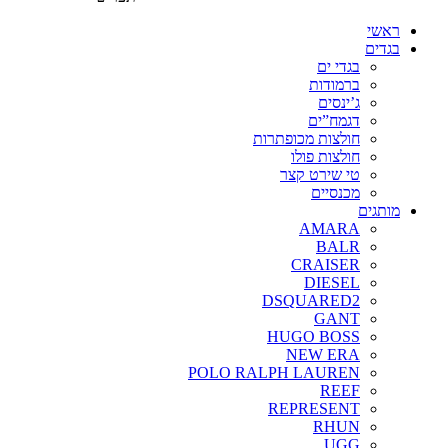
ראשי
בגדים
בגדי ים
ברמודות
ג’ינסים
דגמח”ים
חולצות מכופתרות
חולצות פולו
טי שירט קצר
מכנסיים
מותגים
AMARA
BALR
CRAISER
DIESEL
DSQUARED2
GANT
HUGO BOSS
NEW ERA
POLO RALPH LAUREN
REEF
REPRESENT
RHUN
UGG