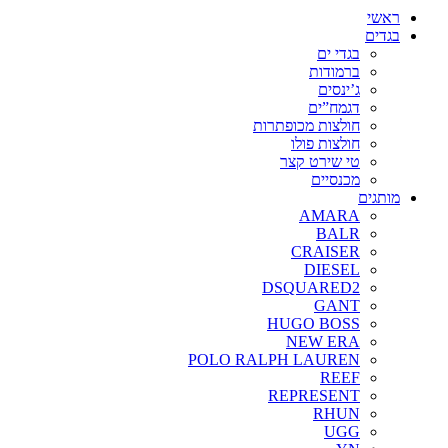
ראשי
בגדים
בגדי ים
ברמודות
ג’ינסים
דגמח”ים
חולצות מכופתרות
חולצות פולו
טי שירט קצר
מכנסיים
מותגים
AMARA
BALR
CRAISER
DIESEL
DSQUARED2
GANT
HUGO BOSS
NEW ERA
POLO RALPH LAUREN
REEF
REPRESENT
RHUN
UGG