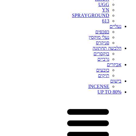
UGG
YN
SPRAYGROUND
613
נעליים
כפכפים
נעלי מוקסין
סניקרס
הלבשה תחתונה
בוקסרים
גרביים
אביזרים
כובעים
תיקים
בישום
INCENSE
UP TO 80%