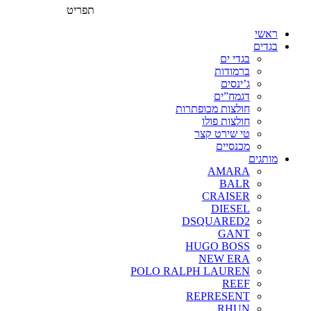
תפריט
ראשי
בגדים
בגדי ים
ברמודות
ג’ינסים
דגמח”ים
חולצות מכופתרות
חולצות פולו
טי שירט קצר
מכנסיים
מותגים
AMARA
BALR
CRAISER
DIESEL
DSQUARED2
GANT
HUGO BOSS
NEW ERA
POLO RALPH LAUREN
REEF
REPRESENT
RHUN