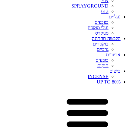
YN
SPRAYGROUND
613
נעליים
כפכפים
נעלי מוקסין
סניקרס
הלבשה תחתונה
בוקסרים
גרביים
אביזרים
כובעים
תיקים
בישום
INCENSE
UP TO 80%