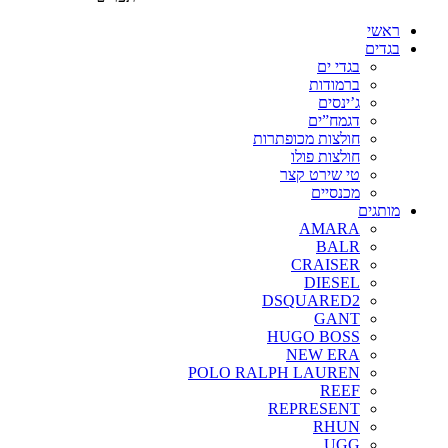
ראשי
בגדים
בגדי ים
ברמודות
ג’ינסים
דגמח”ים
חולצות מכופתרות
חולצות פולו
טי שירט קצר
מכנסיים
מותגים
AMARA
BALR
CRAISER
DIESEL
DSQUARED2
GANT
HUGO BOSS
NEW ERA
POLO RALPH LAUREN
REEF
REPRESENT
RHUN
UGG