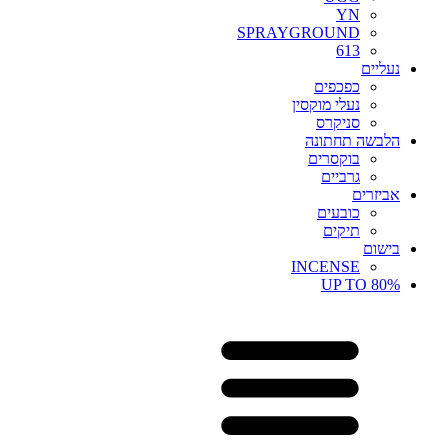
YN
SPRAYGROUND
613
נעליים
כפכפים
נעלי מוקסין
סניקרס
הלבשה תחתונה
בוקסרים
גרביים
אביזרים
כובעים
תיקים
בישום
INCENSE
UP TO 80%