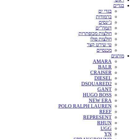
בגדים
בגדי ים
ברמודות
ג’ינסים
דגמח”ים
חולצות מכופתרות
חולצות פולו
טי שירט קצר
מכנסיים
מותגים
AMARA
BALR
CRAISER
DIESEL
DSQUARED2
GANT
HUGO BOSS
NEW ERA
POLO RALPH LAUREN
REEF
REPRESENT
RHUN
UGG
YN