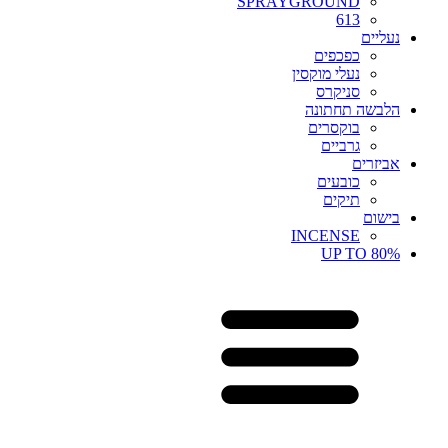
SPRAYGROUND
613
נעליים
כפכפים
נעלי מוקסין
סניקרס
הלבשה תחתונה
בוקסרים
גרביים
אביזרים
כובעים
תיקים
בישום
INCENSE
UP TO 80%