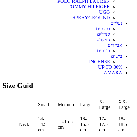
POLO RALPH LAUREN
TOMMY HILFIGER
UGG
SPRAYGROUND
נעליים
כפכפים
סנדלים
סניקרס
אביזרים
כובעים
בישום
INCENSE
UP TO 80%
AMARA
Size Guid
X-
XX-
Small
Medium
Large
Large
Large
14-
16-
17-
18-
15-15.5
Neck
14.5
16.5
17.5
18.5
cm
cm
cm
cm
cm