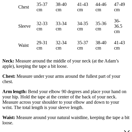
35-37
38-40
41-43
44-46
47-49
Chest
cm
cm
cm
cm
cm
36-
32-33
33-34
34-35
35-36
Sleeve
36.5
cm
cm
cm
cm
cm
29-31
32-34
35-37
38-40
41-43
Waist
cm
cm
cm
cm
cm
Neck:
Measure around the middle of your neck (at the Adam’s
apple), keeping the tape a bit loose.
Chest:
Measure under your arms around the fullest part of your
chest.
Arm length:
Bend your elbow 90 degrees and place your hand on
your hip. Hold the tape at the center of the back of your neck.
Measure across your shoulder to your elbow and down to your
wrist. The total length is your sleeve length.
Waist:
Measure around your natural waistline, keeping the tape a bit
loose.