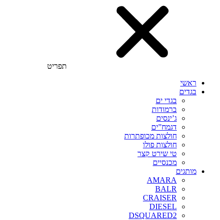
תפריט
ראשי
בגדים
בגדי ים
ברמודות
ג’ינסים
דגמח”ים
חולצות מכופתרות
חולצות פולו
טי שירט קצר
מכנסיים
מותגים
AMARA
BALR
CRAISER
DIESEL
DSQUARED2