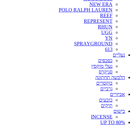
NEW ERA
POLO RALPH LAUREN
REEF
REPRESENT
RHUN
UGG
YN
SPRAYGROUND
613
נעליים
כפכפים
נעלי מוקסין
סניקרס
הלבשה תחתונה
בוקסרים
גרביים
אביזרים
כובעים
תיקים
בישום
INCENSE
UP TO 80%