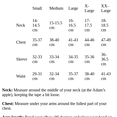
X-
XX-
Small
Medium
Large
Large
Large
14-
16-
17-
18-
15-15.5
Neck
14.5
16.5
17.5
18.5
cm
cm
cm
cm
cm
35-37
38-40
41-43
44-46
47-49
Chest
cm
cm
cm
cm
cm
36-
32-33
33-34
34-35
35-36
Sleeve
36.5
cm
cm
cm
cm
cm
29-31
32-34
35-37
38-40
41-43
Waist
cm
cm
cm
cm
cm
Neck:
Measure around the middle of your neck (at the Adam’s
apple), keeping the tape a bit loose.
Chest:
Measure under your arms around the fullest part of your
chest.