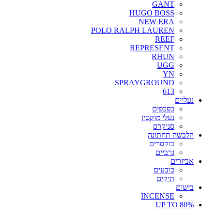
GANT
HUGO BOSS
NEW ERA
POLO RALPH LAUREN
REEF
REPRESENT
RHUN
UGG
YN
SPRAYGROUND
613
נעליים
כפכפים
נעלי מוקסין
סניקרס
הלבשה תחתונה
בוקסרים
גרביים
אביזרים
כובעים
תיקים
בישום
INCENSE
UP TO 80%