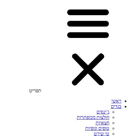
תפריט
ראשי
בגדים
ג’ינסים
חולצות מכופתרות
חצאיות
טופים וגופיות
טי שירט