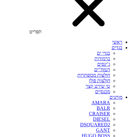
תפריט
ראשי
בגדים
בגדי ים
ברמודות
ג’ינסים
דגמח”ים
חולצות מכופתרות
חולצות פולו
טי שירט קצר
מכנסיים
מותגים
AMARA
BALR
CRAISER
DIESEL
DSQUARED2
GANT
HUGO BOSS