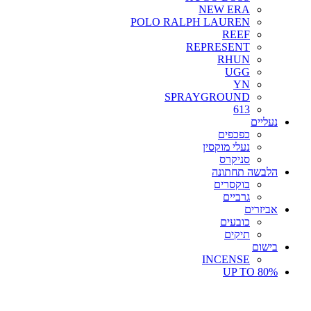
NEW ERA
POLO RALPH LAUREN
REEF
REPRESENT
RHUN
UGG
YN
SPRAYGROUND
613
נעליים
כפכפים
נעלי מוקסין
סניקרס
הלבשה תחתונה
בוקסרים
גרביים
אביזרים
כובעים
תיקים
בישום
INCENSE
UP TO 80%