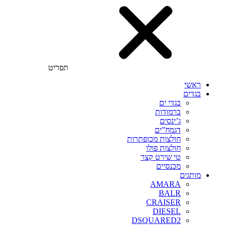
תפריט
ראשי
בגדים
בגדי ים
ברמודות
ג’ינסים
דגמח”ים
חולצות מכופתרות
חולצות פולו
טי שירט קצר
מכנסיים
מותגים
AMARA
BALR
CRAISER
DIESEL
DSQUARED2