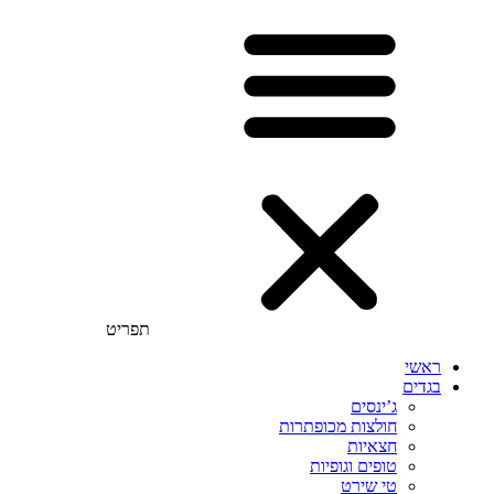
תפריט
ראשי
בגדים
ג’ינסים
חולצות מכופתרות
חצאיות
טופים וגופיות
טי שירט