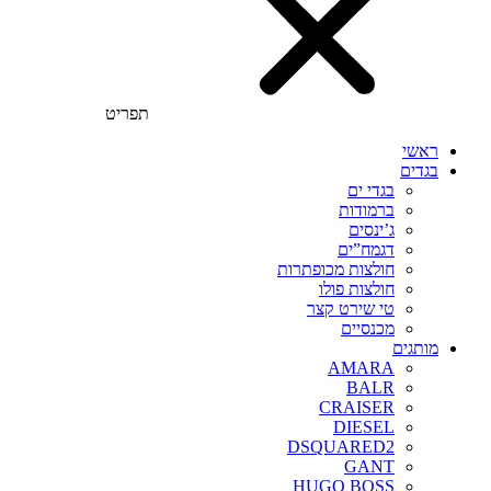
תפריט
ראשי
בגדים
בגדי ים
ברמודות
ג’ינסים
דגמח”ים
חולצות מכופתרות
חולצות פולו
טי שירט קצר
מכנסיים
מותגים
AMARA
BALR
CRAISER
DIESEL
DSQUARED2
GANT
HUGO BOSS