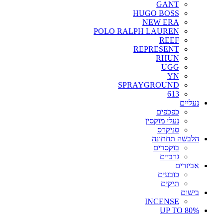
GANT
HUGO BOSS
NEW ERA
POLO RALPH LAUREN
REEF
REPRESENT
RHUN
UGG
YN
SPRAYGROUND
613
נעליים
כפכפים
נעלי מוקסין
סניקרס
הלבשה תחתונה
בוקסרים
גרביים
אביזרים
כובעים
תיקים
בישום
INCENSE
UP TO 80%