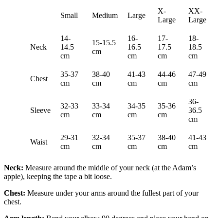
X-
XX-
Small
Medium
Large
Large
Large
14-
16-
17-
18-
15-15.5
Neck
14.5
16.5
17.5
18.5
cm
cm
cm
cm
cm
35-37
38-40
41-43
44-46
47-49
Chest
cm
cm
cm
cm
cm
36-
32-33
33-34
34-35
35-36
Sleeve
36.5
cm
cm
cm
cm
cm
29-31
32-34
35-37
38-40
41-43
Waist
cm
cm
cm
cm
cm
Neck:
Measure around the middle of your neck (at the Adam’s
apple), keeping the tape a bit loose.
Chest:
Measure under your arms around the fullest part of your
chest.