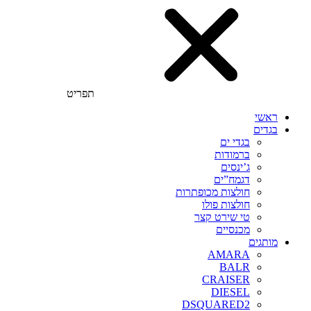
תפריט
ראשי
בגדים
בגדי ים
ברמודות
ג’ינסים
דגמח”ים
חולצות מכופתרות
חולצות פולו
טי שירט קצר
מכנסיים
מותגים
AMARA
BALR
CRAISER
DIESEL
DSQUARED2