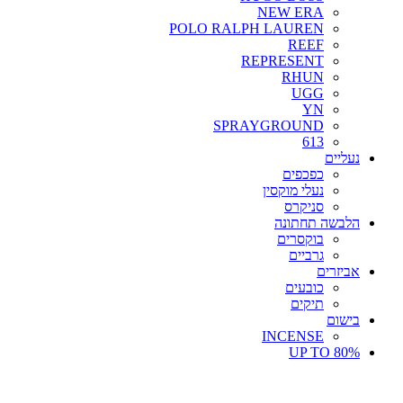
NEW ERA
POLO RALPH LAUREN
REEF
REPRESENT
RHUN
UGG
YN
SPRAYGROUND
613
נעליים
כפכפים
נעלי מוקסין
סניקרס
הלבשה תחתונה
בוקסרים
גרביים
אביזרים
כובעים
תיקים
בישום
INCENSE
UP TO 80%