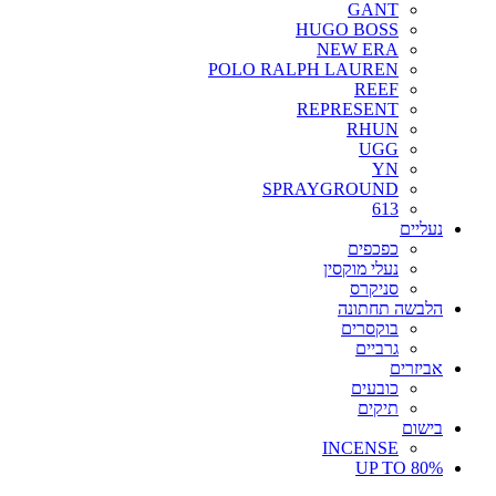
GANT
HUGO BOSS
NEW ERA
POLO RALPH LAUREN
REEF
REPRESENT
RHUN
UGG
YN
SPRAYGROUND
613
נעליים
כפכפים
נעלי מוקסין
סניקרס
הלבשה תחתונה
בוקסרים
גרביים
אביזרים
כובעים
תיקים
בישום
INCENSE
UP TO 80%