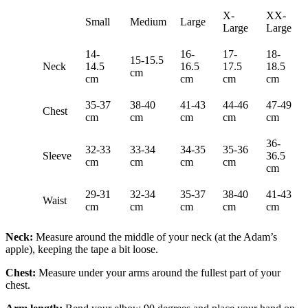
X-
XX-
Small
Medium
Large
Large
Large
14-
16-
17-
18-
15-15.5
Neck
14.5
16.5
17.5
18.5
cm
cm
cm
cm
cm
35-37
38-40
41-43
44-46
47-49
Chest
cm
cm
cm
cm
cm
36-
32-33
33-34
34-35
35-36
Sleeve
36.5
cm
cm
cm
cm
cm
29-31
32-34
35-37
38-40
41-43
Waist
cm
cm
cm
cm
cm
Neck:
Measure around the middle of your neck (at the Adam’s
apple), keeping the tape a bit loose.
Chest:
Measure under your arms around the fullest part of your
chest.