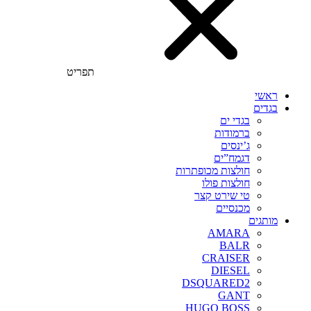
תפריט
ראשי
בגדים
בגדי ים
ברמודות
ג’ינסים
דגמח”ים
חולצות מכופתרות
חולצות פולו
טי שירט קצר
מכנסיים
מותגים
AMARA
BALR
CRAISER
DIESEL
DSQUARED2
GANT
HUGO BOSS