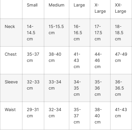
Small
Medium
Large
X-
XX-
Large
Large
Neck
14-
15-15.5
16-
17-
18-
14.5
cm
16.5
17.5
18.5
cm
cm
cm
cm
Chest
35-37
38-40
41-
44-
47-49
cm
cm
43
46
cm
cm
cm
Sleeve
32-33
33-34
34-
35-
36-
cm
cm
35
36
36.5
cm
cm
cm
Waist
29-31
32-34
35-
38-
41-43
cm
cm
37
40
cm
cm
cm