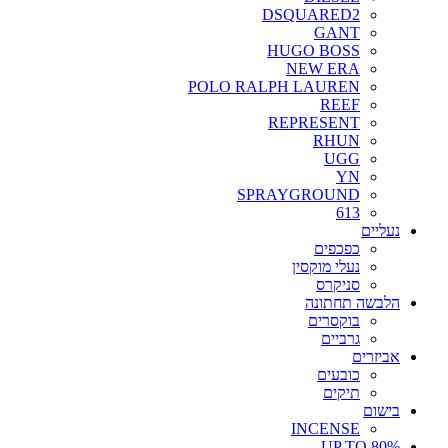
DSQUARED2
GANT
HUGO BOSS
NEW ERA
POLO RALPH LAUREN
REEF
REPRESENT
RHUN
UGG
YN
SPRAYGROUND
613
נעליים
כפכפים
נעלי מוקסין
סניקרס
הלבשה תחתונה
בוקסרים
גרביים
אביזרים
כובעים
תיקים
בישום
INCENSE
UP TO 80%