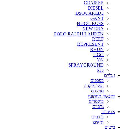
CRAISER
DIESEL
DSQUARED2
GANT
HUGO BOSS
NEW ERA
POLO RALPH LAUREN
REEF
REPRESENT
RHUN
UGG
YN
SPRAYGROUND
613
נעליים
כפכפים
נעלי מוקסין
סניקרס
הלבשה תחתונה
בוקסרים
גרביים
אביזרים
כובעים
תיקים
בישום