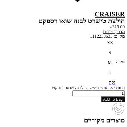
CRAISER
חולצת טישרט לבנה שואו רספקט
₪
319.00
מדריך מידות
מק"ט: 1112233633
XS
S
מידה
M
L
נקה
כמות של חולצת טישרט לבנה שואו רספקט
Add To Bag
מוצרים מקוריים