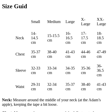
Size Guid
X-
XX-
Small
Medium
Large
Large
Large
14-
16-
17-
18-
15-15.5
Neck
14.5
16.5
17.5
18.5
cm
cm
cm
cm
cm
35-37
38-40
41-43
44-46
47-49
Chest
cm
cm
cm
cm
cm
36-
32-33
33-34
34-35
35-36
Sleeve
36.5
cm
cm
cm
cm
cm
29-31
32-34
35-37
38-40
41-43
Waist
cm
cm
cm
cm
cm
Neck:
Measure around the middle of your neck (at the Adam’s
apple), keeping the tape a bit loose.