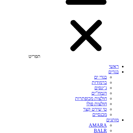
תפריט
ראשי
בגדים
בגדי ים
ברמודות
ג’ינסים
דגמח”ים
חולצות מכופתרות
חולצות פולו
טי שירט קצר
מכנסיים
מותגים
AMARA
BALR