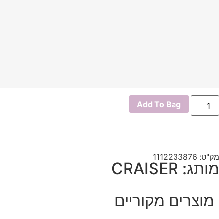
מות
Add To Bag
ל
ולצת
ישרט
בנה
דפס
ז'
מק"ט: 1112233876
מותג: CRAISER
מוצרים מקוריים