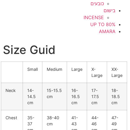
כובעים
בישום
INCENSE
UP TO 80%
AMARA
Size Guid
Small
Medium
Large
X-
XX-
Large
Large
Neck
14-
15-15.5
16-
17-
18-
14.5
cm
16.5
17.5
18.5
cm
cm
cm
cm
Chest
35-
38-40
41-
44-
47-
37
cm
43
46
49
cm
cm
cm
cm