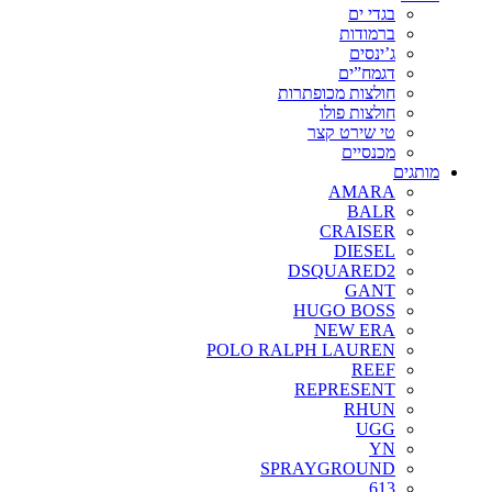
בגדי ים
ברמודות
ג’ינסים
דגמח”ים
חולצות מכופתרות
חולצות פולו
טי שירט קצר
מכנסיים
מותגים
AMARA
BALR
CRAISER
DIESEL
DSQUARED2
GANT
HUGO BOSS
NEW ERA
POLO RALPH LAUREN
REEF
REPRESENT
RHUN
UGG
YN
SPRAYGROUND
613