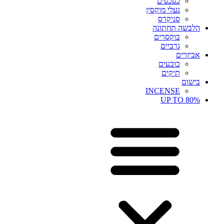
כפכפים
נעלי מוקסין
סניקרס
הלבשה תחתונה
בוקסרים
גרביים
אביזרים
כובעים
תיקים
בישום
INCENSE
UP TO 80%