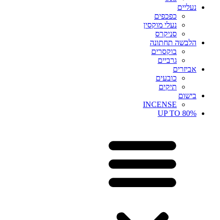
נעליים
כפכפים
נעלי מוקסין
סניקרס
הלבשה תחתונה
בוקסרים
גרביים
אביזרים
כובעים
תיקים
בישום
INCENSE
UP TO 80%