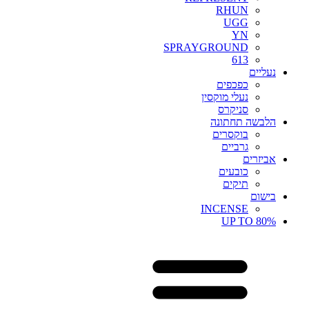
RHUN
UGG
YN
SPRAYGROUND
613
נעליים
כפכפים
נעלי מוקסין
סניקרס
הלבשה תחתונה
בוקסרים
גרביים
אביזרים
כובעים
תיקים
בישום
INCENSE
UP TO 80%