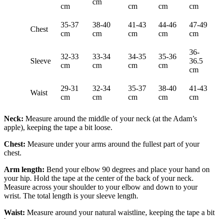
cm
cm
cm
cm
cm
35-37
38-40
41-43
44-46
47-49
Chest
cm
cm
cm
cm
cm
36-
32-33
33-34
34-35
35-36
Sleeve
36.5
cm
cm
cm
cm
cm
29-31
32-34
35-37
38-40
41-43
Waist
cm
cm
cm
cm
cm
Neck:
Measure around the middle of your neck (at the Adam’s
apple), keeping the tape a bit loose.
Chest:
Measure under your arms around the fullest part of your
chest.
Arm length:
Bend your elbow 90 degrees and place your hand on
your hip. Hold the tape at the center of the back of your neck.
Measure across your shoulder to your elbow and down to your
wrist. The total length is your sleeve length.
Waist:
Measure around your natural waistline, keeping the tape a bit