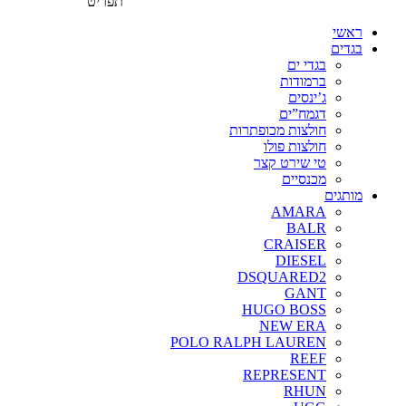
תפריט
ראשי
בגדים
בגדי ים
ברמודות
ג’ינסים
דגמח”ים
חולצות מכופתרות
חולצות פולו
טי שירט קצר
מכנסיים
מותגים
AMARA
BALR
CRAISER
DIESEL
DSQUARED2
GANT
HUGO BOSS
NEW ERA
POLO RALPH LAUREN
REEF
REPRESENT
RHUN