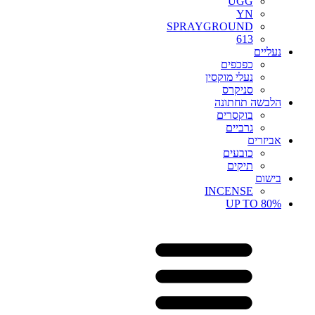
UGG
YN
SPRAYGROUND
613
נעליים
כפכפים
נעלי מוקסין
סניקרס
הלבשה תחתונה
בוקסרים
גרביים
אביזרים
כובעים
תיקים
בישום
INCENSE
UP TO 80%