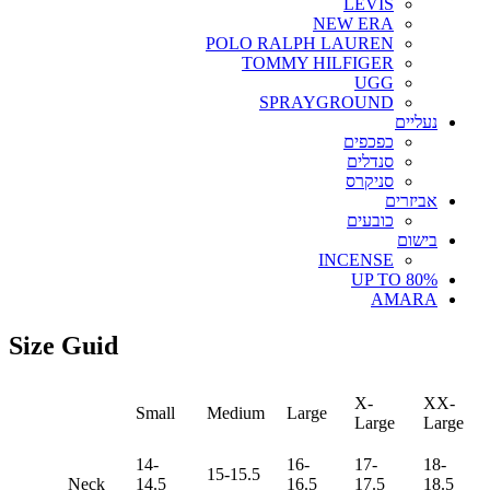
LEVIS
NEW ERA
POLO RALPH LAUREN
TOMMY HILFIGER
UGG
SPRAYGROUND
נעליים
כפכפים
סנדלים
סניקרס
אביזרים
כובעים
בישום
INCENSE
UP TO 80%
AMARA
Size Guid
X-
XX-
Small
Medium
Large
Large
Large
14-
16-
17-
18-
15-15.5
Neck
14.5
16.5
17.5
18.5