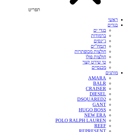
תפריט
ראשי
בגדים
בגדי ים
ברמודות
ג’ינסים
דגמח”ים
חולצות מכופתרות
חולצות פולו
טי שירט קצר
מכנסיים
מותגים
AMARA
BALR
CRAISER
DIESEL
DSQUARED2
GANT
HUGO BOSS
NEW ERA
POLO RALPH LAUREN
REEF
REPRESENT