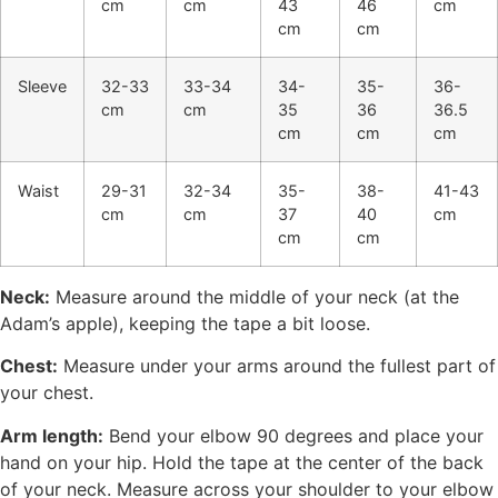
cm
cm
43
46
cm
cm
cm
Sleeve
32-33
33-34
34-
35-
36-
cm
cm
35
36
36.5
cm
cm
cm
Waist
29-31
32-34
35-
38-
41-43
cm
cm
37
40
cm
cm
cm
Neck:
Measure around the middle of your neck (at the
Adam’s apple), keeping the tape a bit loose.
Chest:
Measure under your arms around the fullest part of
your chest.
Arm length:
Bend your elbow 90 degrees and place your
hand on your hip. Hold the tape at the center of the back
of your neck. Measure across your shoulder to your elbow