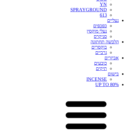
YN
SPRAYGROUND
613
נעליים
כפכפים
נעלי מוקסין
סניקרס
הלבשה תחתונה
בוקסרים
גרביים
אביזרים
כובעים
תיקים
בישום
INCENSE
UP TO 80%