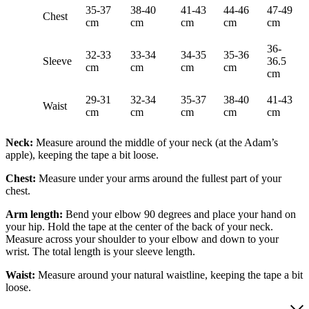
35-37
38-40
41-43
44-46
47-49
Chest
cm
cm
cm
cm
cm
36-
32-33
33-34
34-35
35-36
Sleeve
36.5
cm
cm
cm
cm
cm
29-31
32-34
35-37
38-40
41-43
Waist
cm
cm
cm
cm
cm
Neck:
Measure around the middle of your neck (at the Adam’s
apple), keeping the tape a bit loose.
Chest:
Measure under your arms around the fullest part of your
chest.
Arm length:
Bend your elbow 90 degrees and place your hand on
your hip. Hold the tape at the center of the back of your neck.
Measure across your shoulder to your elbow and down to your
wrist. The total length is your sleeve length.
Waist:
Measure around your natural waistline, keeping the tape a bit
loose.