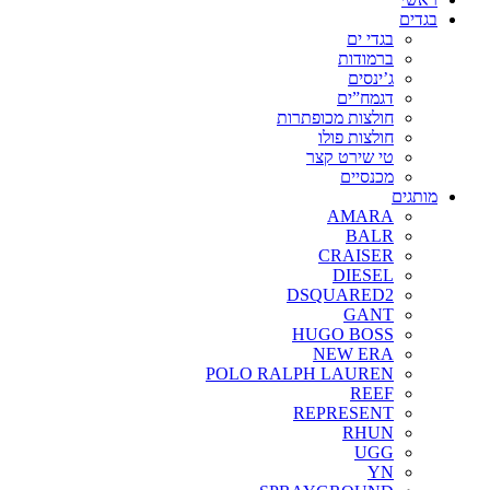
בגדים
בגדי ים
ברמודות
ג’ינסים
דגמח”ים
חולצות מכופתרות
חולצות פולו
טי שירט קצר
מכנסיים
מותגים
AMARA
BALR
CRAISER
DIESEL
DSQUARED2
GANT
HUGO BOSS
NEW ERA
POLO RALPH LAUREN
REEF
REPRESENT
RHUN
UGG
YN