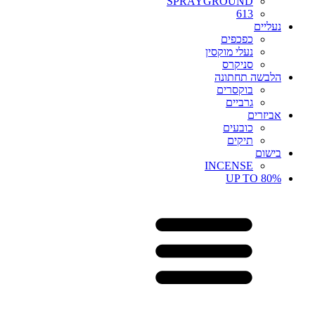
SPRAYGROUND
613
נעליים
כפכפים
נעלי מוקסין
סניקרס
הלבשה תחתונה
בוקסרים
גרביים
אביזרים
כובעים
תיקים
בישום
INCENSE
UP TO 80%