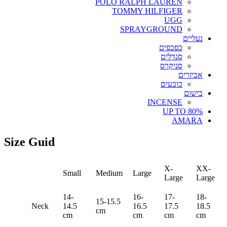
POLO RALPH LAUREN
TOMMY HILFIGER
UGG
SPRAYGROUND
נעליים
כפכפים
סנדלים
סניקרס
אביזרים
כובעים
בישום
INCENSE
UP TO 80%
AMARA
Size Guid
X-
XX-
Small
Medium
Large
Large
Large
14-
16-
17-
18-
15-15.5
Neck
14.5
16.5
17.5
18.5
cm
cm
cm
cm
cm