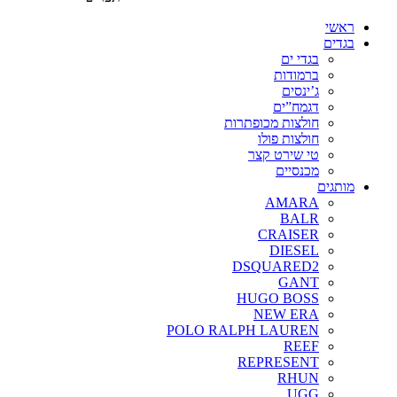
ראשי
בגדים
בגדי ים
ברמודות
ג’ינסים
דגמח”ים
חולצות מכופתרות
חולצות פולו
טי שירט קצר
מכנסיים
מותגים
AMARA
BALR
CRAISER
DIESEL
DSQUARED2
GANT
HUGO BOSS
NEW ERA
POLO RALPH LAUREN
REEF
REPRESENT
RHUN
UGG