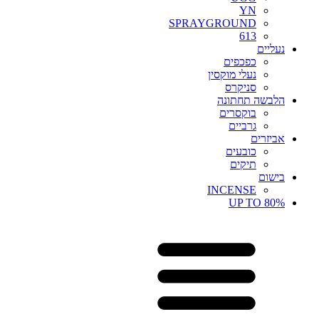
YN
SPRAYGROUND
613
נעליים
כפכפים
נעלי מוקסין
סניקרס
הלבשה תחתונה
בוקסרים
גרביים
אביזרים
כובעים
תיקים
בישום
INCENSE
UP TO 80%