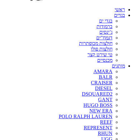
ראשי
בגדים
בגדי ים
ברמודות
ג’ינסים
דגמח”ים
חולצות מכופתרות
חולצות פולו
טי שירט קצר
מכנסיים
מותגים
AMARA
BALR
CRAISER
DIESEL
DSQUARED2
GANT
HUGO BOSS
NEW ERA
POLO RALPH LAUREN
REEF
REPRESENT
RHUN
UGG