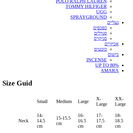
POLO RALPH LAUREN
TOMMY HILFIGER
UGG
SPRAYGROUND
נעליים
כפכפים
סנדלים
סניקרס
אביזרים
כובעים
בישום
INCENSE
UP TO 80%
AMARA
Size Guid
X-
XX-
Small
Medium
Large
Large
Large
14-
16-
17-
18-
15-15.5
Neck
14.5
16.5
17.5
18.5
cm
cm
cm
cm
cm