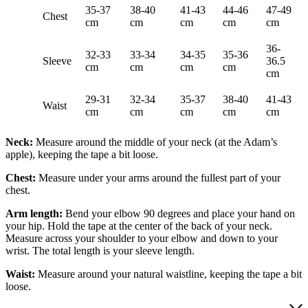
35-37
38-40
41-43
44-46
47-49
Chest
cm
cm
cm
cm
cm
36-
32-33
33-34
34-35
35-36
Sleeve
36.5
cm
cm
cm
cm
cm
29-31
32-34
35-37
38-40
41-43
Waist
cm
cm
cm
cm
cm
Neck:
Measure around the middle of your neck (at the Adam’s
apple), keeping the tape a bit loose.
Chest:
Measure under your arms around the fullest part of your
chest.
Arm length:
Bend your elbow 90 degrees and place your hand on
your hip. Hold the tape at the center of the back of your neck.
Measure across your shoulder to your elbow and down to your
wrist. The total length is your sleeve length.
Waist:
Measure around your natural waistline, keeping the tape a bit
loose.