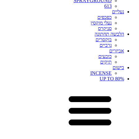
SPRAYGROUND
613
נעליים
כפכפים
נעלי מוקסין
סניקרס
הלבשה תחתונה
בוקסרים
גרביים
אביזרים
כובעים
תיקים
בישום
INCENSE
UP TO 80%