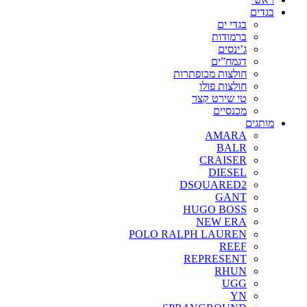
בגדים
בגדי ים
ברמודות
ג’ינסים
דגמח”ים
חולצות מכופתרות
חולצות פולו
טי שירט קצר
מכנסיים
מותגים
AMARA
BALR
CRAISER
DIESEL
DSQUARED2
GANT
HUGO BOSS
NEW ERA
POLO RALPH LAUREN
REEF
REPRESENT
RHUN
UGG
YN