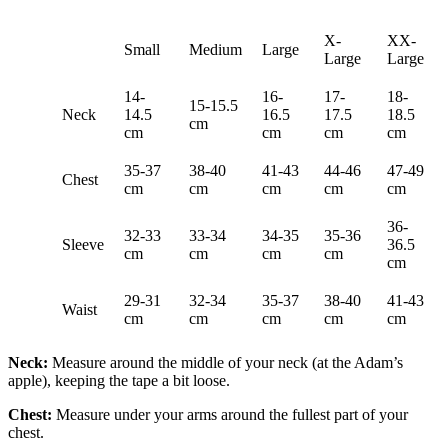
X-
XX-
Small
Medium
Large
Large
Large
14-
16-
17-
18-
15-15.5
Neck
14.5
16.5
17.5
18.5
cm
cm
cm
cm
cm
35-37
38-40
41-43
44-46
47-49
Chest
cm
cm
cm
cm
cm
36-
32-33
33-34
34-35
35-36
Sleeve
36.5
cm
cm
cm
cm
cm
29-31
32-34
35-37
38-40
41-43
Waist
cm
cm
cm
cm
cm
Neck:
Measure around the middle of your neck (at the Adam’s
apple), keeping the tape a bit loose.
Chest:
Measure under your arms around the fullest part of your
chest.