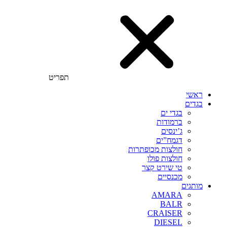
תפריט
ראשי
בגדים
בגדי ים
ברמודות
ג’ינסים
דגמח”ים
חולצות מכופתרות
חולצות פולו
טי שירט קצר
מכנסיים
מותגים
AMARA
BALR
CRAISER
DIESEL