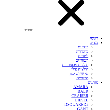
תפריט
ראשי
בגדים
בגדי ים
ברמודות
ג’ינסים
דגמח”ים
חולצות מכופתרות
חולצות פולו
טי שירט קצר
מכנסיים
מותגים
AMARA
BALR
CRAISER
DIESEL
DSQUARED2
GANT