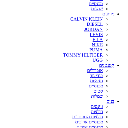
מכנסיים
שמלות
מותגים
CALVIN KLEIN
DIESEL
JORDAN
LEVIS
FILA
NIKE
PUMA
TOMMY HILFIGER
UGG
קטנטנים
אוברולים
בגדי גוף
חצאיות
מכנסיים
סטים
שמלות
בנים
ג’ינסים
חולצות
חולצות מכופתרות
מכנסיים ארוכים
מכנסיים קצרים