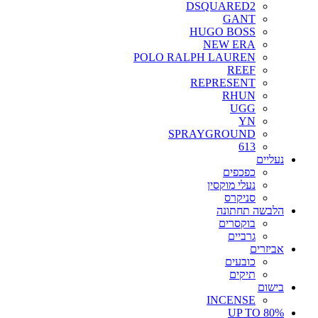
DSQUARED2
GANT
HUGO BOSS
NEW ERA
POLO RALPH LAUREN
REEF
REPRESENT
RHUN
UGG
YN
SPRAYGROUND
613
נעליים
כפכפים
נעלי מוקסין
סניקרס
הלבשה תחתונה
בוקסרים
גרביים
אביזרים
כובעים
תיקים
בישום
INCENSE
UP TO 80%