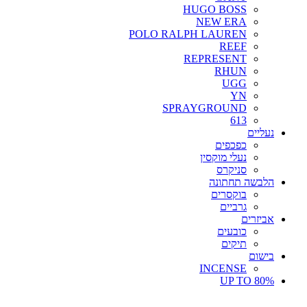
HUGO BOSS
NEW ERA
POLO RALPH LAUREN
REEF
REPRESENT
RHUN
UGG
YN
SPRAYGROUND
613
נעליים
כפכפים
נעלי מוקסין
סניקרס
הלבשה תחתונה
בוקסרים
גרביים
אביזרים
כובעים
תיקים
בישום
INCENSE
UP TO 80%