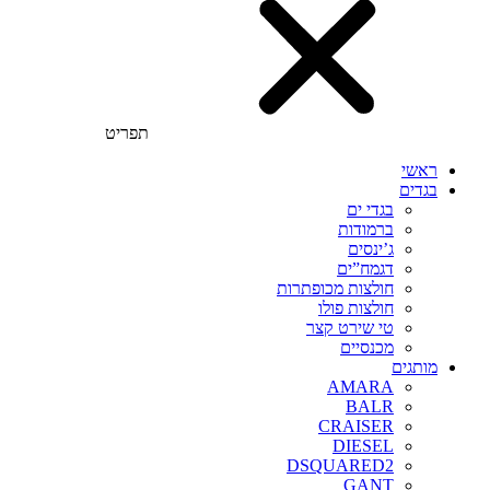
תפריט
ראשי
בגדים
בגדי ים
ברמודות
ג’ינסים
דגמח”ים
חולצות מכופתרות
חולצות פולו
טי שירט קצר
מכנסיים
מותגים
AMARA
BALR
CRAISER
DIESEL
DSQUARED2
GANT