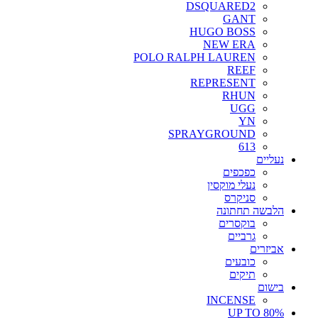
DSQUARED2
GANT
HUGO BOSS
NEW ERA
POLO RALPH LAUREN
REEF
REPRESENT
RHUN
UGG
YN
SPRAYGROUND
613
נעליים
כפכפים
נעלי מוקסין
סניקרס
הלבשה תחתונה
בוקסרים
גרביים
אביזרים
כובעים
תיקים
בישום
INCENSE
UP TO 80%