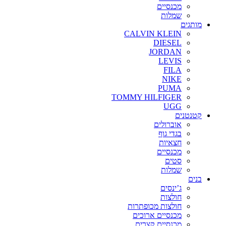
מכנסיים
שמלות
מותגים
CALVIN KLEIN
DIESEL
JORDAN
LEVIS
FILA
NIKE
PUMA
TOMMY HILFIGER
UGG
קטנטנים
אוברולים
בגדי גוף
חצאיות
מכנסיים
סטים
שמלות
בנים
ג’ינסים
חולצות
חולצות מכופתרות
מכנסיים ארוכים
מכנסיים קצרים