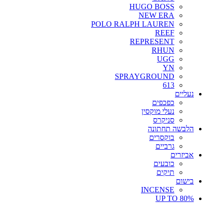
HUGO BOSS
NEW ERA
POLO RALPH LAUREN
REEF
REPRESENT
RHUN
UGG
YN
SPRAYGROUND
613
נעליים
כפכפים
נעלי מוקסין
סניקרס
הלבשה תחתונה
בוקסרים
גרביים
אביזרים
כובעים
תיקים
בישום
INCENSE
UP TO 80%