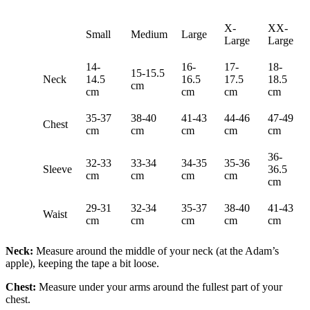
X-
XX-
Small
Medium
Large
Large
Large
14-
16-
17-
18-
15-15.5
Neck
14.5
16.5
17.5
18.5
cm
cm
cm
cm
cm
35-37
38-40
41-43
44-46
47-49
Chest
cm
cm
cm
cm
cm
36-
32-33
33-34
34-35
35-36
Sleeve
36.5
cm
cm
cm
cm
cm
29-31
32-34
35-37
38-40
41-43
Waist
cm
cm
cm
cm
cm
Neck:
Measure around the middle of your neck (at the Adam’s
apple), keeping the tape a bit loose.
Chest:
Measure under your arms around the fullest part of your
chest.