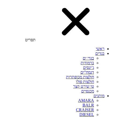
תפריט
ראשי
בגדים
בגדי ים
ברמודות
ג’ינסים
דגמח”ים
חולצות מכופתרות
חולצות פולו
טי שירט קצר
מכנסיים
מותגים
AMARA
BALR
CRAISER
DIESEL