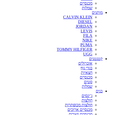
מכנסיים
שמלות
מותגים
CALVIN KLEIN
DIESEL
JORDAN
LEVIS
FILA
NIKE
PUMA
TOMMY HILFIGER
UGG
קטנטנים
אוברולים
בגדי גוף
חצאיות
מכנסיים
סטים
שמלות
בנים
ג’ינסים
חולצות
חולצות מכופתרות
מכנסיים ארוכים
מכנסיים קצרים