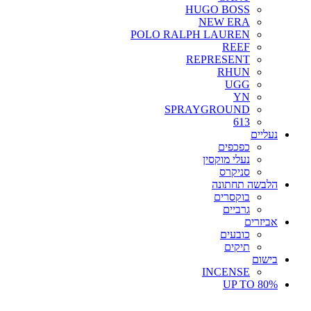
HUGO BOSS
NEW ERA
POLO RALPH LAUREN
REEF
REPRESENT
RHUN
UGG
YN
SPRAYGROUND
613
נעליים
כפכפים
נעלי מוקסין
סניקרס
הלבשה תחתונה
בוקסרים
גרביים
אביזרים
כובעים
תיקים
בישום
INCENSE
UP TO 80%