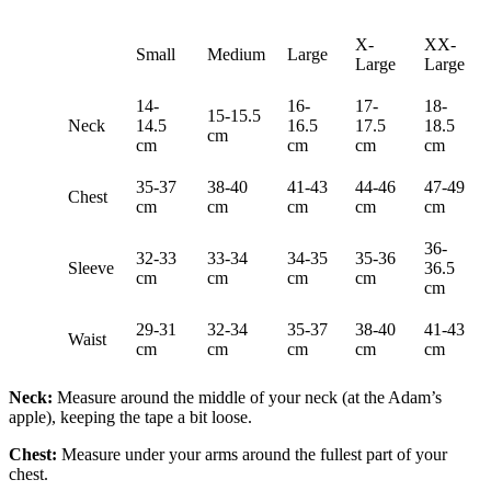
X-
XX-
Small
Medium
Large
Large
Large
14-
16-
17-
18-
15-15.5
Neck
14.5
16.5
17.5
18.5
cm
cm
cm
cm
cm
35-37
38-40
41-43
44-46
47-49
Chest
cm
cm
cm
cm
cm
36-
32-33
33-34
34-35
35-36
Sleeve
36.5
cm
cm
cm
cm
cm
29-31
32-34
35-37
38-40
41-43
Waist
cm
cm
cm
cm
cm
Neck:
Measure around the middle of your neck (at the Adam’s
apple), keeping the tape a bit loose.
Chest:
Measure under your arms around the fullest part of your
chest.