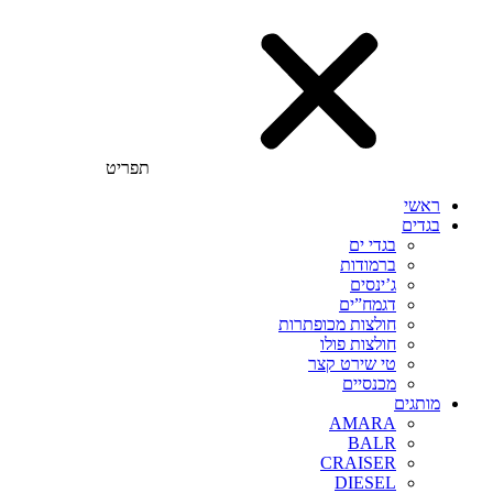
תפריט
ראשי
בגדים
בגדי ים
ברמודות
ג’ינסים
דגמח”ים
חולצות מכופתרות
חולצות פולו
טי שירט קצר
מכנסיים
מותגים
AMARA
BALR
CRAISER
DIESEL