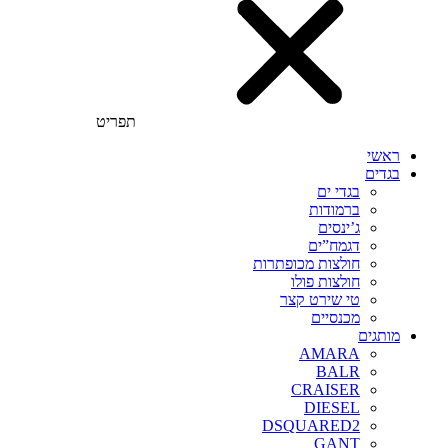
תפריט
ראשי
בגדים
בגדי ים
ברמודות
ג’ינסים
דגמח”ים
חולצות מכופתרות
חולצות פולו
טי שירט קצר
מכנסיים
מותגים
AMARA
BALR
CRAISER
DIESEL
DSQUARED2
GANT