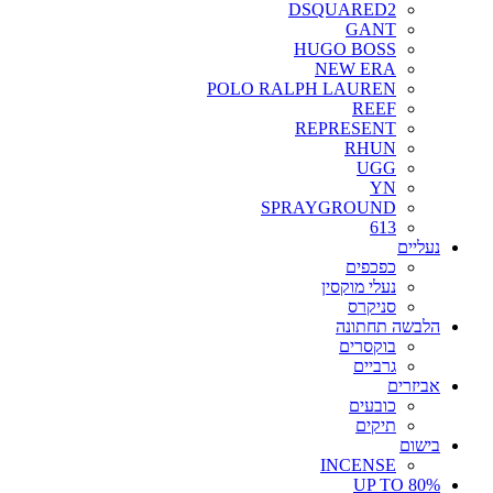
DSQUARED2
GANT
HUGO BOSS
NEW ERA
POLO RALPH LAUREN
REEF
REPRESENT
RHUN
UGG
YN
SPRAYGROUND
613
נעליים
כפכפים
נעלי מוקסין
סניקרס
הלבשה תחתונה
בוקסרים
גרביים
אביזרים
כובעים
תיקים
בישום
INCENSE
UP TO 80%