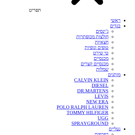
תפריט
ראשי
בגדים
ג’ינסים
חולצות מכופתרות
חצאיות
טופים וגופיות
טי שירט
מכנסיים
מכנסיים קצרים
שמלות
מותגים
CALVIN KLEIN
DIESEL
DR.MARTENS
LEVIS
NEW ERA
POLO RALPH LAUREN
TOMMY HILFIGER
UGG
SPRAYGROUND
נעליים
כפכפים