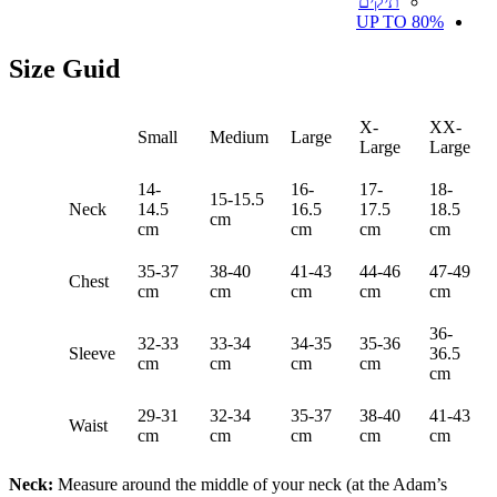
תיקים
UP TO 80%
Size Guid
X-
XX-
Small
Medium
Large
Large
Large
14-
16-
17-
18-
15-15.5
Neck
14.5
16.5
17.5
18.5
cm
cm
cm
cm
cm
35-37
38-40
41-43
44-46
47-49
Chest
cm
cm
cm
cm
cm
36-
32-33
33-34
34-35
35-36
Sleeve
36.5
cm
cm
cm
cm
cm
29-31
32-34
35-37
38-40
41-43
Waist
cm
cm
cm
cm
cm
Neck:
Measure around the middle of your neck (at the Adam’s