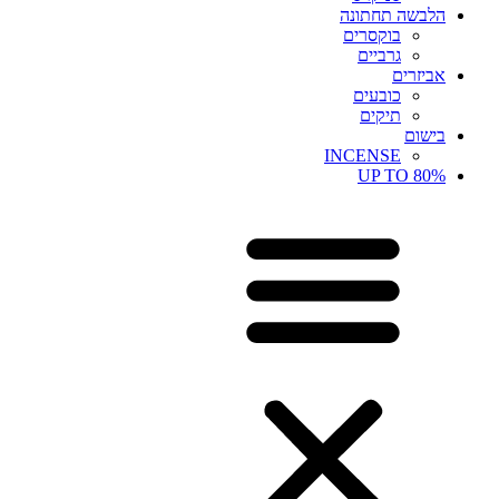
הלבשה תחתונה
בוקסרים
גרביים
אביזרים
כובעים
תיקים
בישום
INCENSE
UP TO 80%