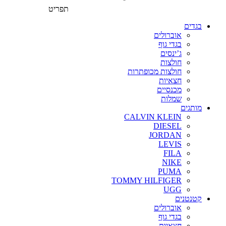
תפריט
בגדים
אוברולים
בגדי גוף
ג’ינסים
חולצות
חולצות מכופתרות
חצאיות
מכנסיים
שמלות
מותגים
CALVIN KLEIN
DIESEL
JORDAN
LEVIS
FILA
NIKE
PUMA
TOMMY HILFIGER
UGG
קטנטנים
אוברולים
בגדי גוף
חצאיות