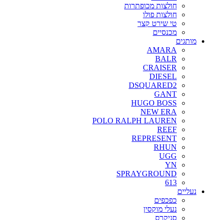
חולצות מכופתרות
חולצות פולו
טי שירט קצר
מכנסיים
מותגים
AMARA
BALR
CRAISER
DIESEL
DSQUARED2
GANT
HUGO BOSS
NEW ERA
POLO RALPH LAUREN
REEF
REPRESENT
RHUN
UGG
YN
SPRAYGROUND
613
נעליים
כפכפים
נעלי מוקסין
סניקרס