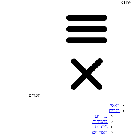
KIDS
תפריט
ראשי
בגדים
בגדי ים
ברמודות
ג’ינסים
דגמח”ים