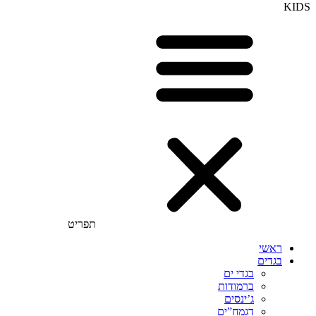
KIDS
תפריט
ראשי
בגדים
בגדי ים
ברמודות
ג’ינסים
דגמח”ים