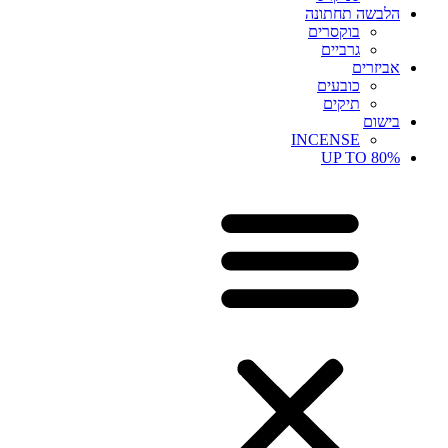
הלבשה תחתונה
בוקסרים
גרביים
אביזרים
כובעים
תיקים
בישום
INCENSE
UP TO 80%