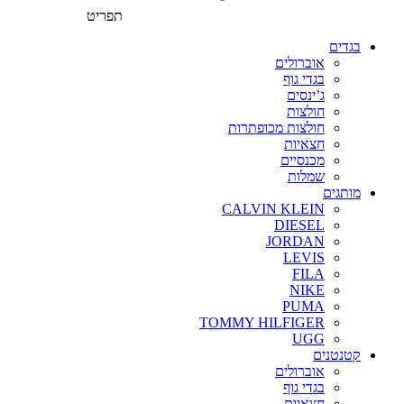
תפריט
בגדים
אוברולים
בגדי גוף
ג’ינסים
חולצות
חולצות מכופתרות
חצאיות
מכנסיים
שמלות
מותגים
CALVIN KLEIN
DIESEL
JORDAN
LEVIS
FILA
NIKE
PUMA
TOMMY HILFIGER
UGG
קטנטנים
אוברולים
בגדי גוף
חצאיות