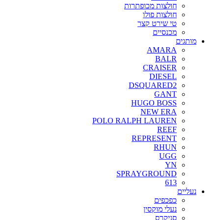
חולצות מכופתרות
חולצות פולו
טי שירט קצר
מכנסיים
מותגים
AMARA
BALR
CRAISER
DIESEL
DSQUARED2
GANT
HUGO BOSS
NEW ERA
POLO RALPH LAUREN
REEF
REPRESENT
RHUN
UGG
YN
SPRAYGROUND
613
נעליים
כפכפים
נעלי מוקסין
סניקרס