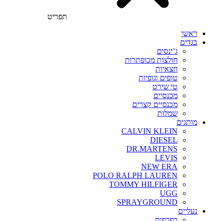
תפריט
ראשי
בגדים
ג’ינסים
חולצות מכופתרות
חצאיות
טופים וגופיות
טי שירט
מכנסיים
מכנסיים קצרים
שמלות
מותגים
CALVIN KLEIN
DIESEL
DR.MARTENS
LEVIS
NEW ERA
POLO RALPH LAUREN
TOMMY HILFIGER
UGG
SPRAYGROUND
נעליים
כפכפים