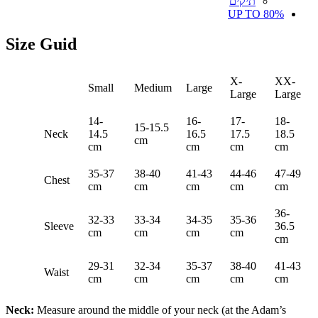
תיקים
UP TO 80%
Size Guid
X-
XX-
Small
Medium
Large
Large
Large
14-
16-
17-
18-
15-15.5
Neck
14.5
16.5
17.5
18.5
cm
cm
cm
cm
cm
35-37
38-40
41-43
44-46
47-49
Chest
cm
cm
cm
cm
cm
36-
32-33
33-34
34-35
35-36
Sleeve
36.5
cm
cm
cm
cm
cm
29-31
32-34
35-37
38-40
41-43
Waist
cm
cm
cm
cm
cm
Neck:
Measure around the middle of your neck (at the Adam’s