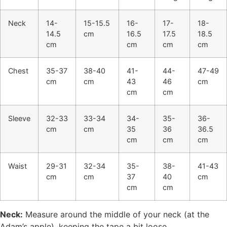
Neck
14-
15-15.5
16-
17-
18-
14.5
cm
16.5
17.5
18.5
cm
cm
cm
cm
Chest
35-37
38-40
41-
44-
47-49
cm
cm
43
46
cm
cm
cm
Sleeve
32-33
33-34
34-
35-
36-
cm
cm
35
36
36.5
cm
cm
cm
Waist
29-31
32-34
35-
38-
41-43
cm
cm
37
40
cm
cm
cm
Neck:
Measure around the middle of your neck (at the
Adam’s apple), keeping the tape a bit loose.