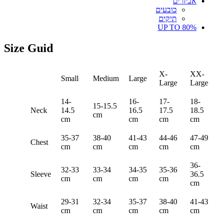
אביזרים
כובעים
תיקים
UP TO 80%
Size Guid
X-
XX-
Small
Medium
Large
Large
Large
14-
16-
17-
18-
15-15.5
Neck
14.5
16.5
17.5
18.5
cm
cm
cm
cm
cm
35-37
38-40
41-43
44-46
47-49
Chest
cm
cm
cm
cm
cm
36-
32-33
33-34
34-35
35-36
Sleeve
36.5
cm
cm
cm
cm
cm
29-31
32-34
35-37
38-40
41-43
Waist
cm
cm
cm
cm
cm