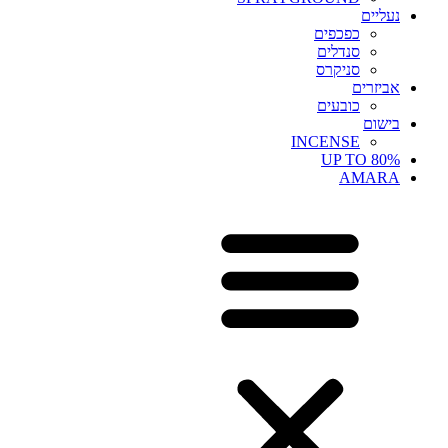
נעליים
כפכפים
סנדלים
סניקרס
אביזרים
כובעים
בישום
INCENSE
UP TO 80%
AMARA