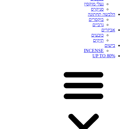
נעלי מוקסין
סניקרס
הלבשה תחתונה
בוקסרים
גרביים
אביזרים
כובעים
תיקים
בישום
INCENSE
UP TO 80%