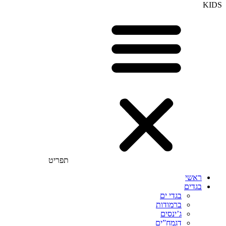
KIDS
תפריט
ראשי
בגדים
בגדי ים
ברמודות
ג’ינסים
דגמח”ים