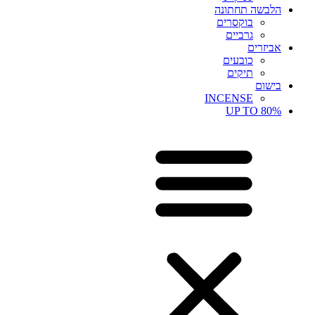
הלבשה תחתונה
בוקסרים
גרביים
אביזרים
כובעים
תיקים
בישום
INCENSE
UP TO 80%