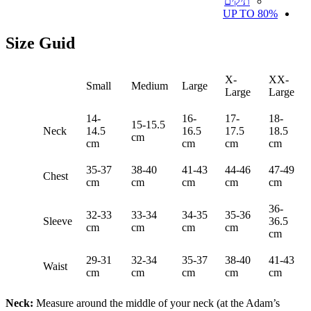
תיקים
UP TO 80%
Size Guid
X-
XX-
Small
Medium
Large
Large
Large
14-
16-
17-
18-
15-15.5
Neck
14.5
16.5
17.5
18.5
cm
cm
cm
cm
cm
35-37
38-40
41-43
44-46
47-49
Chest
cm
cm
cm
cm
cm
36-
32-33
33-34
34-35
35-36
Sleeve
36.5
cm
cm
cm
cm
cm
29-31
32-34
35-37
38-40
41-43
Waist
cm
cm
cm
cm
cm
Neck:
Measure around the middle of your neck (at the Adam’s