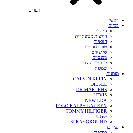
תפריט
ראשי
בגדים
ג’ינסים
חולצות מכופתרות
חצאיות
טופים וגופיות
טי שירט
מכנסיים
מכנסיים קצרים
שמלות
מותגים
CALVIN KLEIN
DIESEL
DR.MARTENS
LEVIS
NEW ERA
POLO RALPH LAUREN
TOMMY HILFIGER
UGG
SPRAYGROUND
נעליים
כפכפים