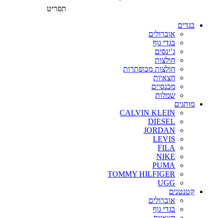
תפריט
בגדים
אוברולים
בגדי גוף
ג’ינסים
חולצות
חולצות מכופתרות
חצאיות
מכנסיים
שמלות
מותגים
CALVIN KLEIN
DIESEL
JORDAN
LEVIS
FILA
NIKE
PUMA
TOMMY HILFIGER
UGG
קטנטנים
אוברולים
בגדי גוף
חצאיות