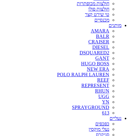
חולצות מכופתרות
חולצות פולו
טי שירט קצר
מכנסיים
מותגים
AMARA
BALR
CRAISER
DIESEL
DSQUARED2
GANT
HUGO BOSS
NEW ERA
POLO RALPH LAUREN
REEF
REPRESENT
RHUN
UGG
YN
SPRAYGROUND
613
נעליים
כפכפים
נעלי מוקסין
סניקרס