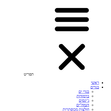
תפריט
ראשי
בגדים
בגדי ים
ברמודות
ג’ינסים
דגמח”ים
חולצות מכופתרות