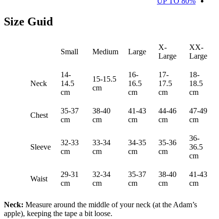
UP TO 80%
Size Guid
X-
XX-
Small
Medium
Large
Large
Large
14-
16-
17-
18-
15-15.5
Neck
14.5
16.5
17.5
18.5
cm
cm
cm
cm
cm
35-37
38-40
41-43
44-46
47-49
Chest
cm
cm
cm
cm
cm
36-
32-33
33-34
34-35
35-36
Sleeve
36.5
cm
cm
cm
cm
cm
29-31
32-34
35-37
38-40
41-43
Waist
cm
cm
cm
cm
cm
Neck:
Measure around the middle of your neck (at the Adam’s
apple), keeping the tape a bit loose.