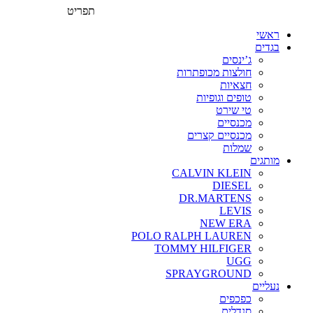
תפריט
ראשי
בגדים
ג’ינסים
חולצות מכופתרות
חצאיות
טופים וגופיות
טי שירט
מכנסיים
מכנסיים קצרים
שמלות
מותגים
CALVIN KLEIN
DIESEL
DR.MARTENS
LEVIS
NEW ERA
POLO RALPH LAUREN
TOMMY HILFIGER
UGG
SPRAYGROUND
נעליים
כפכפים
סנדלים