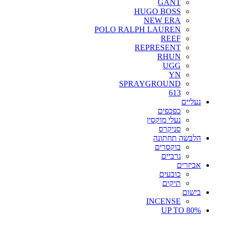
GANT
HUGO BOSS
NEW ERA
POLO RALPH LAUREN
REEF
REPRESENT
RHUN
UGG
YN
SPRAYGROUND
613
נעליים
כפכפים
נעלי מוקסין
סניקרס
הלבשה תחתונה
בוקסרים
גרביים
אביזרים
כובעים
תיקים
בישום
INCENSE
UP TO 80%