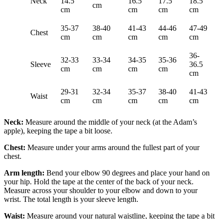
Neck
14.5
16.5
17.5
18.5
cm
cm
cm
cm
cm
35-37
38-40
41-43
44-46
47-49
Chest
cm
cm
cm
cm
cm
36-
32-33
33-34
34-35
35-36
Sleeve
36.5
cm
cm
cm
cm
cm
29-31
32-34
35-37
38-40
41-43
Waist
cm
cm
cm
cm
cm
Neck:
Measure around the middle of your neck (at the Adam’s
apple), keeping the tape a bit loose.
Chest:
Measure under your arms around the fullest part of your
chest.
Arm length:
Bend your elbow 90 degrees and place your hand on
your hip. Hold the tape at the center of the back of your neck.
Measure across your shoulder to your elbow and down to your
wrist. The total length is your sleeve length.
Waist:
Measure around your natural waistline, keeping the tape a bit