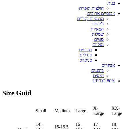
בנות
חולצות וגופיות
מכנסיים ארוכים
מכנסיים קצרים
ג’ינסים
חצאיות
שמלות
סטים
נעליים
כפכפים
סנדלים
סניקרס
אביזרים
כובעים
תיקים
UP TO 80%
Size Guid
X-
XX-
Small
Medium
Large
Large
Large
14-
16-
17-
18-
15-15.5