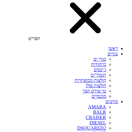
תפריט
ראשי
בגדים
בגדי ים
ברמודות
ג’ינסים
דגמח”ים
חולצות מכופתרות
חולצות פולו
טי שירט קצר
מכנסיים
מותגים
AMARA
BALR
CRAISER
DIESEL
DSQUARED2