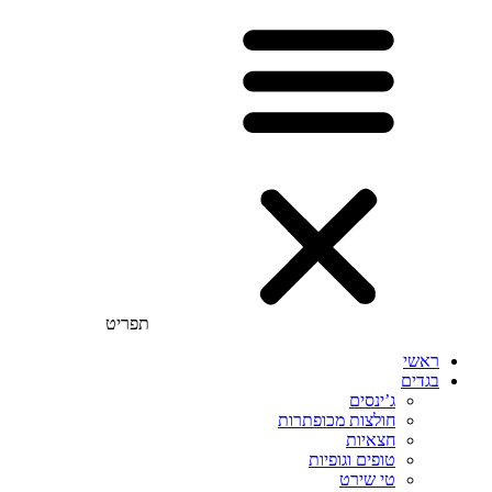
תפריט
ראשי
בגדים
ג’ינסים
חולצות מכופתרות
חצאיות
טופים וגופיות
טי שירט