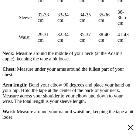
cm
cm
cm
cm
cm
36-
32-33
33-34
34-35
35-36
Sleeve
36.5
cm
cm
cm
cm
cm
29-31
32-34
35-37
38-40
41-43
Waist
cm
cm
cm
cm
cm
Neck:
Measure around the middle of your neck (at the Adam’s
apple), keeping the tape a bit loose.
Chest:
Measure under your arms around the fullest part of your
chest.
Arm length:
Bend your elbow 90 degrees and place your hand on
your hip. Hold the tape at the center of the back of your neck.
Measure across your shoulder to your elbow and down to your
wrist. The total length is your sleeve length.
Waist:
Measure around your natural waistline, keeping the tape a bit
loose.