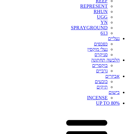
REEF
REPRESENT
RHUN
UGG
YN
SPRAYGROUND
613
נעליים
כפכפים
נעלי מוקסין
סניקרס
הלבשה תחתונה
בוקסרים
גרביים
אביזרים
כובעים
תיקים
בישום
INCENSE
UP TO 80%