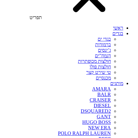
תפריט
ראשי
בגדים
בגדי ים
ברמודות
ג’ינסים
דגמח”ים
חולצות מכופתרות
חולצות פולו
טי שירט קצר
מכנסיים
מותגים
AMARA
BALR
CRAISER
DIESEL
DSQUARED2
GANT
HUGO BOSS
NEW ERA
POLO RALPH LAUREN