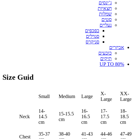
ג’ינסים
חצאיות
שמלות
סטים
נעליים
כפכפים
סנדלים
סניקרס
אביזרים
כובעים
תיקים
UP TO 80%
Size Guid
X-
XX-
Small
Medium
Large
Large
Large
14-
16-
17-
18-
15-15.5
Neck
14.5
16.5
17.5
18.5
cm
cm
cm
cm
cm
35-37
38-40
41-43
44-46
47-49
Chest