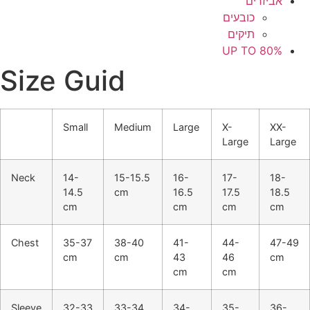
אביזרים
כובעים
תיקים
UP TO 80%
Size Guid
Small
Medium
Large
X-
XX-
Large
Large
Neck
14-
15-15.5
16-
17-
18-
14.5
cm
16.5
17.5
18.5
cm
cm
cm
cm
Chest
35-37
38-40
41-
44-
47-49
cm
cm
43
46
cm
cm
cm
Sleeve
32-33
33-34
34-
35-
36-