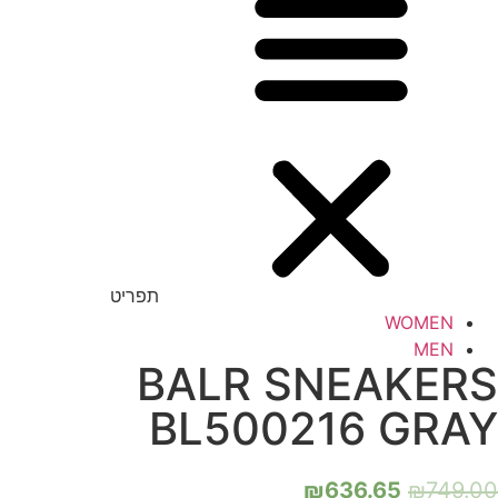
תפריט
WOMEN
MEN
BALR SNEAKERS
BL500216 GRAY
₪
636.65
₪
749.00