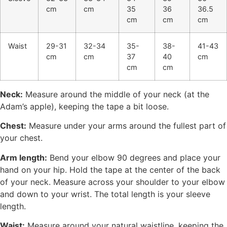
cm
cm
35
36
36.5
cm
cm
cm
Waist
29-31
32-34
35-
38-
41-43
cm
cm
37
40
cm
cm
cm
Neck:
Measure around the middle of your neck (at the
Adam’s apple), keeping the tape a bit loose.
Chest:
Measure under your arms around the fullest part of
your chest.
Arm length:
Bend your elbow 90 degrees and place your
hand on your hip. Hold the tape at the center of the back
of your neck. Measure across your shoulder to your elbow
and down to your wrist. The total length is your sleeve
length.
Waist:
Measure around your natural waistline, keeping the