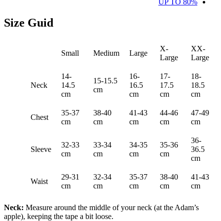
UP TO 80%
Size Guid
X-
XX-
Small
Medium
Large
Large
Large
14-
16-
17-
18-
15-15.5
Neck
14.5
16.5
17.5
18.5
cm
cm
cm
cm
cm
35-37
38-40
41-43
44-46
47-49
Chest
cm
cm
cm
cm
cm
36-
32-33
33-34
34-35
35-36
Sleeve
36.5
cm
cm
cm
cm
cm
29-31
32-34
35-37
38-40
41-43
Waist
cm
cm
cm
cm
cm
Neck:
Measure around the middle of your neck (at the Adam’s
apple), keeping the tape a bit loose.