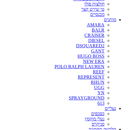
חולצות פולו
טי שירט קצר
מכנסיים
מותגים
AMARA
BALR
CRAISER
DIESEL
DSQUARED2
GANT
HUGO BOSS
NEW ERA
POLO RALPH LAUREN
REEF
REPRESENT
RHUN
UGG
YN
SPRAYGROUND
613
נעליים
כפכפים
נעלי מוקסין
סניקרס
הלבשה תחתונה