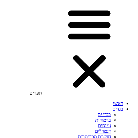
תפריט
ראשי
בגדים
בגדי ים
ברמודות
ג’ינסים
דגמח”ים
חולצות מכופתרות