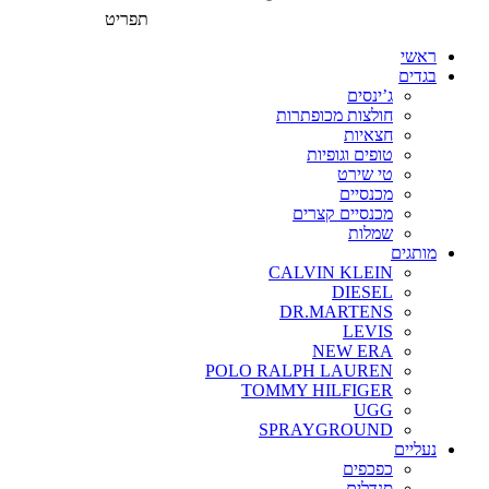
תפריט
ראשי
בגדים
ג’ינסים
חולצות מכופתרות
חצאיות
טופים וגופיות
טי שירט
מכנסיים
מכנסיים קצרים
שמלות
מותגים
CALVIN KLEIN
DIESEL
DR.MARTENS
LEVIS
NEW ERA
POLO RALPH LAUREN
TOMMY HILFIGER
UGG
SPRAYGROUND
נעליים
כפכפים
סנדלים